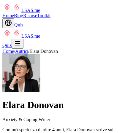
LSAS.me
Home
Blog
Risorse
Toolkit
Quiz
LSAS.me
Quiz
Home
/
Autrici
/
Elara Donovan
Elara Donovan
Anxiety & Coping Writer
Con un'esperienza di oltre 4 anni, Elara Donovan scrive sul