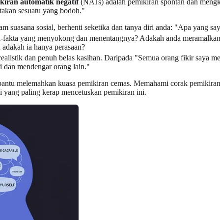
kiran automatik negatif
(NATs) adalah pemikiran spontan dan mengkrit
takan sesuatu yang bodoh."
 suasana sosial, berhenti seketika dan tanya diri anda: "Apa yang saya
akta-fakta yang menyokong dan menentangnya? Adakah anda meramalkan
 adakah ia hanya perasaan?
alistik dan penuh belas kasihan. Daripada "Semua orang fikir saya m
ri dan mendengar orang lain."
embantu melemahkan kuasa pemikiran cemas. Memahami corak pemikiran k
 yang paling kerap mencetuskan pemikiran ini.