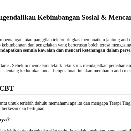
ngendalikan Kebimbangan Sosial & Menca
 pembentangan, atau panggilan telefon ringkas membuatkan jantung and
lus kebimbangan dan pengelakan yang berterusan boleh terasa mengasingk
dapatkan semula kawalan dan mencari ketenangan dalam perseki
ertama. Sebelum mendalami teknik-teknik ini, mendapatkan pemahama
as tentang kedudukan anda. Pengetahuan ini akan membantu anda meng
 CBT
ntu untuk terlebih dahulu memahami apa itu dan mengapa Terapi Tingk
berkesan dan bertujuan.
nya?
alah lebih daripada sekadar sifat malu. Ia adalah ketakutan yang sengit 