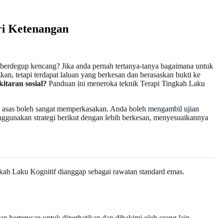
ri Ketenangan
a berdegup kencang? Jika anda pernah tertanya-tanya bagaimana untuk
an, tetapi terdapat laluan yang berkesan dan berasaskan bukti ke
taran sosial?
Panduan ini meneroka teknik Terapi Tingkah Laku
n asas boleh sangat memperkasakan. Anda boleh
mengambil ujian
gunakan strategi berikut dengan lebih berkesan, menyesuaikannya
ah Laku Kognitif dianggap sebagai rawatan standard emas.
dan berterusan untuk diperhatikan dan dihakimi oleh orang lain.