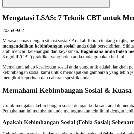
Mengatasi LSAS: 7 Teknik CBT untuk Me
2025/09/02
Merasa cemas dengan situasi sosial? Adakah fikiran tentang majlis,
mengendalikan kebimbangan sosial
, anda tidak bersendirian. Sik
arah mencari ketenangan dan keyakinan.
Bagaimana anda boleh men
Kognitif (CBT) praktikal yang boleh anda mula gunakan hari ini.
Memahami tahap keselesaan sosial anda yang unik adalah langkah p
kebimbangan sosial kami
untuk mendapatkan gambaran yang lebih jel
mengikut keperluan dan cabaran spesifik anda.
Memahami Kebimbangan Sosial & Kuasa
Untuk mengatasi kebimbangan sosial dengan berkesan, adalah memba
Pemahaman ini membantu anda menggunakan teknik ini dengan lebih 
Apakah Kebimbangan Sosial (Fobia Sosial) Sebenar
Kebimbangan sosial, kadang-kadang dirujuk sebagai
fobia sosial
, ad