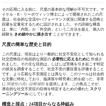
その応用に入る前に、尺度の基本的な理解が不可欠です。マ
イケル・R・リーボヴィッツ博士によって開発されたこの尺
度は、社会的な交流やパフォーマンス状況に関連する恐怖と
回避を定量化するために設計されました。その詳細な構造
は、単に「内気」か「外交的」という二分法を超え、個人の
経験を
きめ細やかに描き出す
ことができます。
尺度の簡単な歴史と目的
この尺度は、現在はより一般的に社交不安症として知られる
社交恐怖症の包括的な測定の
必要性に応えるために
作成さ
れました。その主な目的は、しばしば苦痛を引き起こす特定
の状況を調査することで、社交不安の重症度を評価すること
です。より広範な不安測定とは異なり、このツールは社会的
な文脈に特化しており、臨床医や研究者に的を絞った、非常
に
関連性の高い診断補助
を提供します。この焦点こそが、
潜在的な社交不安症の症例を特定するための優れた
スクリ
ーニングツール
にしています。
構造と採点：24項目からなる枠組み