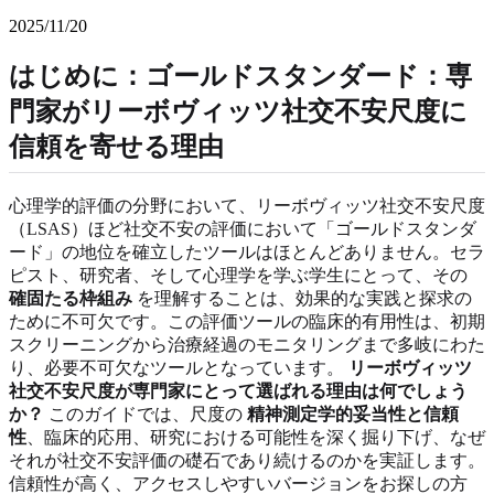
2025/11/20
はじめに：ゴールドスタンダード：専
門家がリーボヴィッツ社交不安尺度に
信頼を寄せる理由
心理学的評価の分野において、リーボヴィッツ社交不安尺度
（LSAS）ほど社交不安の評価において「ゴールドスタンダ
ード」の地位を確立したツールはほとんどありません。セラ
ピスト、研究者、そして心理学を学ぶ学生にとって、その
確固たる枠組み
を理解することは、効果的な実践と探求の
ために不可欠です。この評価ツールの臨床的有用性は、初期
スクリーニングから治療経過のモニタリングまで多岐にわた
り、必要不可欠なツールとなっています。
リーボヴィッツ
社交不安尺度が専門家にとって選ばれる理由は何でしょう
か？
このガイドでは、尺度の
精神測定学的妥当性と信頼
性
、臨床的応用、研究における可能性を深く掘り下げ、なぜ
それが社交不安評価の礎石であり続けるのかを実証します。
信頼性が高く、アクセスしやすいバージョンをお探しの方