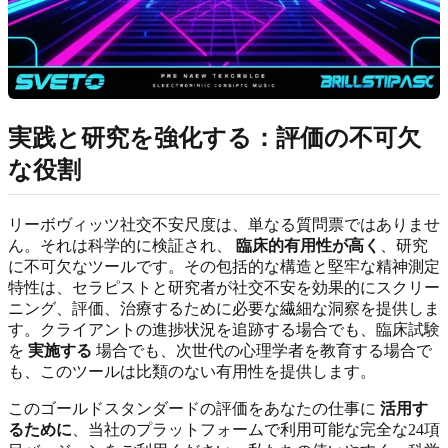
実践と研究を強化する：評価の不可欠
な役割
リーボヴィッツ社交不安尺度は、単なる質問票ではありませ
ん。それは科学的に検証され、
臨床的有用性が高く
、研究
に不可欠なツールです。その包括的な構造と堅牢な精神測定
特性は、セラピストと研究者が社交不安を効果的にスクリー
ニング、評価、治療するために必要な繊細な洞察を提供しま
す。クライアントの進捗状況を追跡する場合でも、臨床試験
を
実施する
場合でも、次世代の心理学者を教育する場合で
も、このツールは比類のない有用性を提供します。
このゴールドスタンダードの評価をあなたの仕事に
活用す
るために
、当社のプラットフォームで利用可能な完全な24項