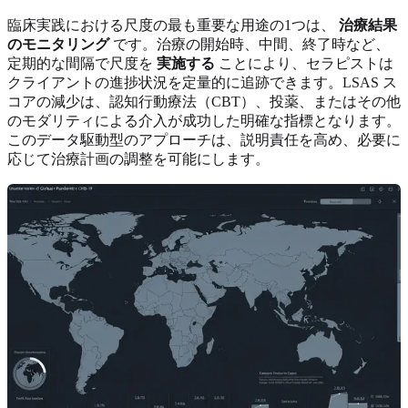
臨床実践における尺度の最も重要な用途の1つは、
治療結果
のモニタリング
です。治療の開始時、中間、終了時など、
定期的な間隔で尺度を
実施する
ことにより、セラピストは
クライアントの進捗状況を定量的に追跡できます。LSAS ス
コアの減少は、認知行動療法（CBT）、投薬、またはその他
のモダリティによる介入が成功した明確な指標となります。
このデータ駆動型のアプローチは、説明責任を高め、必要に
応じて治療計画の調整を可能にします。