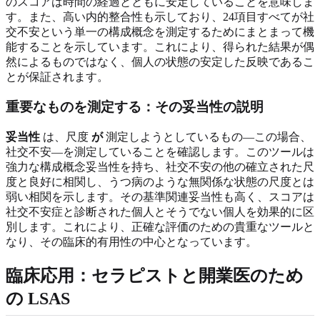
のスコアは時間の経過とともに安定していることを意味しま
す。また、高い内的整合性も示しており、24項目すべてが社
交不安という単一の構成概念を測定するためにまとまって機
能することを示しています。これにより、得られた結果が偶
然によるものではなく、個人の状態の安定した反映であるこ
とが保証されます。
重要なものを測定する：その妥当性の説明
妥当性
は、尺度
が
測定しようとしているもの—この場合、
社交不安—を測定していることを確認します。このツールは
強力な構成概念妥当性を持ち、社交不安の他の確立された尺
度と良好に相関し、うつ病のような無関係な状態の尺度とは
弱い相関を示します。その基準関連妥当性も高く、スコアは
社交不安症と診断された個人とそうでない個人を効果的に区
別します。これにより、正確な評価のための貴重なツールと
なり、その臨床的有用性の中心となっています。
臨床応用：セラピストと開業医のため
の LSAS