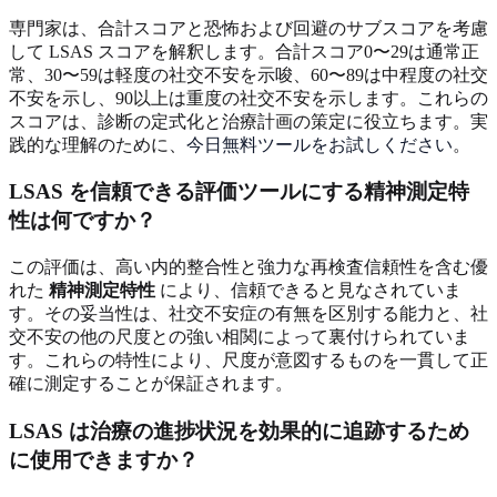
専門家は、合計スコアと恐怖および回避のサブスコアを考慮
して LSAS スコアを解釈します。合計スコア0〜29は通常正
常、30〜59は軽度の社交不安を示唆、60〜89は中程度の社交
不安を示し、90以上は重度の社交不安を示します。これらの
スコアは、診断の定式化と治療計画の策定に役立ちます。実
践的な理解のために、
今日無料ツールをお試しください
。
LSAS を信頼できる評価ツールにする精神測定特
性は何ですか？
この評価は、高い内的整合性と強力な再検査信頼性を含む優
れた
精神測定特性
により、信頼できると見なされていま
す。その妥当性は、社交不安症の有無を区別する能力と、社
交不安の他の尺度との強い相関によって裏付けられていま
す。これらの特性により、尺度が意図するものを一貫して正
確に測定することが保証されます。
LSAS は治療の進捗状況を効果的に追跡するため
に使用できますか？