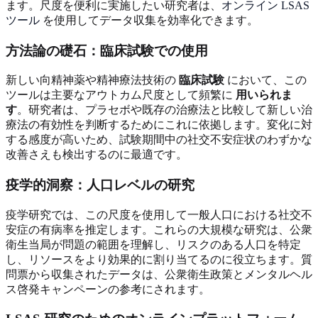
ます。尺度を便利に実施したい研究者は、
オンライン LSAS
ツール
を使用してデータ収集を効率化できます。
方法論の礎石：臨床試験での使用
新しい向精神薬や精神療法技術の
臨床試験
において、この
ツールは主要なアウトカム尺度として頻繁に
用いられま
す
。研究者は、プラセボや既存の治療法と比較して新しい治
療法の有効性を判断するためにこれに依拠します。変化に対
する感度が高いため、試験期間中の社交不安症状のわずかな
改善さえも検出するのに最適です。
疫学的洞察：人口レベルの研究
疫学研究では、この尺度を使用して一般人口における社交不
安症の有病率を推定します。これらの大規模な研究は、公衆
衛生当局が問題の範囲を理解し、リスクのある人口を特定
し、リソースをより効果的に割り当てるのに役立ちます。質
問票から収集されたデータは、公衆衛生政策とメンタルヘル
ス啓発キャンペーンの参考にされます。