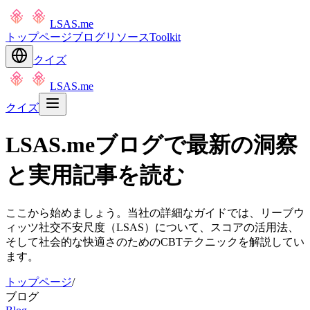
LSAS.me
トップページ
ブログ
リソース
Toolkit
クイズ
LSAS.me
クイズ
LSAS.meブログで最新の洞察
と実用記事を読む
ここから始めましょう。当社の詳細なガイドでは、リーブウ
ィッツ社交不安尺度（LSAS）について、スコアの活用法、
そして社会的な快適さのためのCBTテクニックを解説してい
ます。
トップページ
/
ブログ