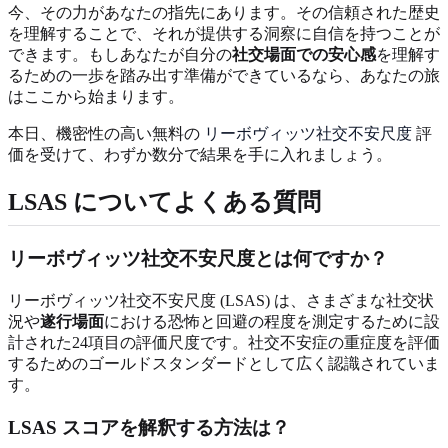
今、その力があなたの指先にあります。その信頼された歴史
を理解することで、それが提供する洞察に自信を持つことが
できます。もしあなたが自分の
社交場面での安心感
を理解す
るための一歩を踏み出す準備ができているなら、あなたの旅
はここから始まります。
本日、機密性の高い無料の
リーボヴィッツ社交不安尺度
評
価を受けて、わずか数分で結果を手に入れましょう。
LSAS についてよくある質問
リーボヴィッツ社交不安尺度とは何ですか？
リーボヴィッツ社交不安尺度 (LSAS) は、さまざまな社交状
況や
遂行場面
における恐怖と回避の程度を測定するために設
計された24項目の評価尺度です。社交不安症の重症度を評価
するためのゴールドスタンダードとして広く認識されていま
す。
LSAS スコアを解釈する方法は？