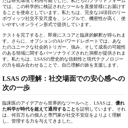
たは研究環境で利用可能でした。私たちのプラットフォーム
では、この科学的に検証されたツールを直接皆様にお届けす
ることを使命としています。私たちは、完全な24項目のリー
ボヴィッツ社交不安尺度を、シンプルで、機密性が高く、使
いやすいオンライン形式で提供しています。
テストを完了すると、即座にスコアと臨床的解釈が得られま
す。さらに、オプションのAIパワードレポートでは、あな
たのユニークな社会的トリガー、強み、そして成長の可能性
のある領域に関するパーソナライズされた洞察が提供されま
す。私たちは、LSASの歴史的な信頼性と現代テクノロジー
の力を組み合わせることで、自己理解の旅を支援します。
LSAS の理解：
社交場面での安心感
への
次の一歩
臨床医のアイデアから世界的なツールへと、LSAS は、
優れ
た科学が時代を超えて通用すること
を証明しています。それ
は、何百万もの個人と専門家が社交不安症をよりよく理解
し、管理する力を与えてきました。