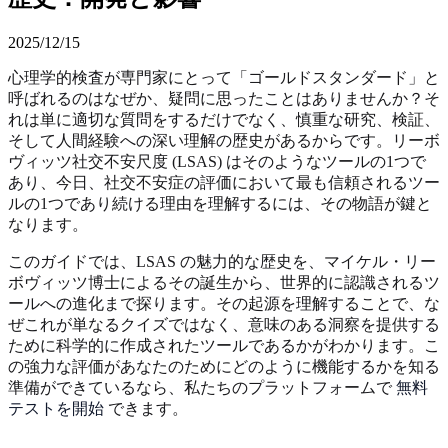
2025/12/15
心理学的検査が専門家にとって「ゴールドスタンダード」と
呼ばれるのはなぜか、疑問に思ったことはありませんか？そ
れは単に適切な質問をするだけでなく、慎重な研究、検証、
そして人間経験への深い理解の歴史があるからです。リーボ
ヴィッツ社交不安尺度 (LSAS) はそのようなツールの1つで
あり、今日、社交不安症の評価において最も信頼されるツー
ルの1つであり続ける理由を理解するには、その物語が鍵と
なります。
このガイドでは、LSAS の魅力的な歴史を、マイケル・リー
ボヴィッツ博士によるその誕生から、世界的に認識されるツ
ールへの進化まで探ります。その起源を理解することで、な
ぜこれが単なるクイズではなく、意味のある洞察を提供する
ために科学的に作成されたツールであるかがわかります。こ
の強力な評価があなたのためにどのように機能するかを知る
準備ができているなら、私たちのプラットフォームで
無料
テストを開始
できます。