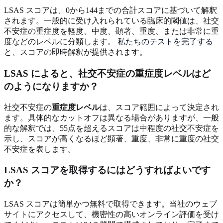
LSAS スコアは、0から144までの合計スコアに基づいて解釈
されます。一般的に受け入れられている臨床的閾値は、社交
不安症の重症度を軽度、中度、顕著、重度、または非常に重
度などのレベルに分類します。
私たちのテストを完了する
と、スコアの即時解釈が提供されます。
LSAS によると、社交不安症の
重症度レベル
はど
のようになりますか？
社交不安症の
重症度レベル
は、スコア範囲によって決定され
ます。具体的なカットオフは異なる場合がありますが、一般
的な解釈では、55点を超えるスコアは中程度の社交不安症を
示し、スコアが高くなるほど顕著、重度、非常に重度の社交
不安症を表します。
LSAS スコアを取得するにはどうすればよいです
か？
LSAS スコアは簡単かつ無料で取得できます。当社のウェブ
サイトにアクセスして、機密性の高いオンライン評価を受け