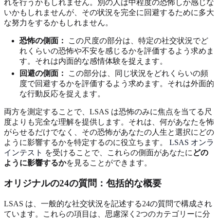
れを行うかもしれません。別の人は中程度の恐怖しか感じな
いかもしれませんが、その状況を完全に回避するために多大
な努力をするかもしれません。
恐怖の側面：
この尺度の部分は、特定の社交状況でど
れくらいの恐怖や不安を感じるかを評価するよう求めま
す。それは内面的な感情体験を捉えます。
回避の側面：
この部分は、同じ状況をどれくらいの頻
度で回避するかを評価するよう求めます。それは外面的
な行動反応を捉えます。
両方を測定することで、LSAS は恐怖のみに焦点を当てる尺
度よりも完全な理解を提供します。それは、何があなたを怖
がらせるだけでなく、その恐怖があなたの人生と選択にどの
ように影響するかを特定するのに役立ちます。
LSAS オンラ
インテスト
を受けることで、これらの側面があなたに
どの
ように影響するか
を見ることができます。
オリジナルの24の質問：包括的な概要
LSAS は、一般的な社交状況を記述する24の質問で構成され
ています。これらの項目は、思慮深く2つのカテゴリーに分