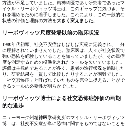
方法が不足していました。精神科医であり研究者であったマ
イケル・リーボヴィッツ博士は、このギャップに気づき、そ
れを埋めるために着手しました。これにより、この一般的な
状態の評価と理解の方法を
大きく変えました
。
リーボヴィッツ尺度登場以前の臨床状況
1980年代初頭、社交不安症はしばしば広範に定義され、十分
に理解されていませんでした。臨床医は、人々が社交状況で
強い恐怖を経験していることを知っていましたが、その重症
度を測定するための標準化されたツールを欠いていました。
評価は主観的であることが多く、患者の進行状況を追跡した
り、研究結果を一貫して比較したりすることが困難でした。
「社交恐怖症」と呼ばれていたものを完全に捉えることがで
きるツールの必要性が明らかでした。
リーボヴィッツ博士による社交恐怖症評価の画期
的な進歩
ニューヨーク州精神医学研究所のマイケル・リーボヴィッツ
博士は、社交不安症が単に恐怖に関するものではないことを