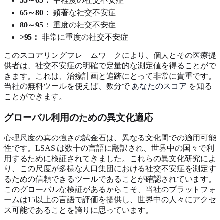
55～65：
中程度の社交不安症
65～80：
顕著な社交不安症
80～95：
重度の社交不安症
>95：
非常に重度の社交不安症
このスコアリングフレームワークにより、個人とその医療提
供者は、社交不安症の明確で定量的な測定値を得ることがで
きます。これは、治療計画と追跡にとって非常に貴重です。
当社の無料ツールを使えば、数分で
あなたのスコア
を知る
ことができます。
グローバル利用のための異文化適応
心理尺度の真の強さの試金石は、異なる文化間での適用可能
性です。LSAS は数十の言語に翻訳され、世界中の国々で利
用するために検証されてきました。これらの異文化研究によ
り、この尺度が多様な人口集団における社交不安症を測定す
るための信頼できるツールであることが確認されています。
このグローバルな検証があるからこそ、当社のプラットフォ
ームは15以上の言語で評価を提供し、世界中の人々にアクセ
ス可能であることを誇りに思っています。