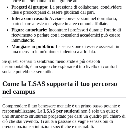
porre una domanda in una grande aula.
Progetti di gruppo:
La pressione di collaborare, condividere
idee e preoccuparsi di essere giudicati dai pari.
Interazioni casuali:
Avviare conversazioni nel dormitorio,
partecipare a feste o navigare in aree comuni affollate.
Figure autoritarie:
Incontrare i professori durante l'orario di
ricevimento o parlare con i consulenti accademici può essere
intimidatorio.
Mangiare in pubblico:
La sensazione di essere osservati in
una mensa o in un'unione studentesca affollata.
Se questi scenari ti sembrano meno sfide e più ostacoli
insormontabili, è un segno che esplorare il tuo livello di comfort
sociale potrebbe essere utile.
Come la LSAS supporta il tuo percorso
nel campus
Comprendere il tuo benessere mentale è un primo passo potente e
responsabilizzante. La
LSAS per studenti
non è solo un quiz; è
uno strumento strutturato progettato per darti un quadro più chiaro di
ciò che stai vivendo. Ti aiuta a passare da vaghe sensazioni di
preoccupazione a intuizioni specifiche e misurabili.