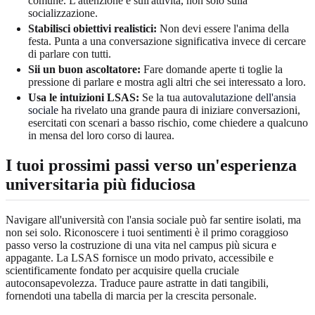
comune. L'attenzione è sull'attività, non solo sulla
socializzazione.
Stabilisci obiettivi realistici:
Non devi essere l'anima della
festa. Punta a una conversazione significativa invece di cercare
di parlare con tutti.
Sii un buon ascoltatore:
Fare domande aperte ti toglie la
pressione di parlare e mostra agli altri che sei interessato a loro.
Usa le intuizioni LSAS:
Se la tua
autovalutazione dell'ansia
sociale
ha rivelato una grande paura di iniziare conversazioni,
esercitati con scenari a basso rischio, come chiedere a qualcuno
in mensa del loro corso di laurea.
I tuoi prossimi passi verso un'esperienza
universitaria più fiduciosa
Navigare all'università con l'ansia sociale può far sentire isolati, ma
non sei solo. Riconoscere i tuoi sentimenti è il primo coraggioso
passo verso la costruzione di una vita nel campus più sicura e
appagante. La LSAS fornisce un modo privato, accessibile e
scientificamente fondato per acquisire quella cruciale
autoconsapevolezza. Traduce paure astratte in dati tangibili,
fornendoti una tabella di marcia per la crescita personale.