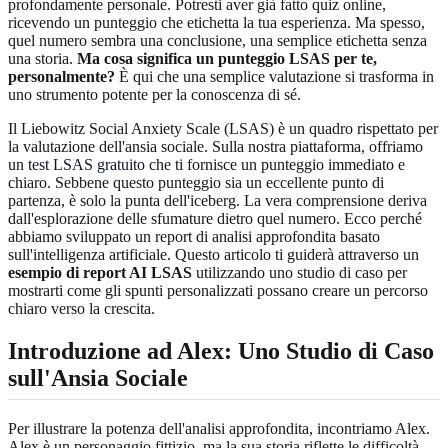
profondamente personale. Potresti aver già fatto quiz online,
ricevendo un punteggio che etichetta la tua esperienza. Ma spesso,
quel numero sembra una conclusione, una semplice etichetta senza
una storia.
Ma cosa significa un punteggio LSAS per te,
personalmente?
È qui che una semplice valutazione si trasforma in
uno strumento potente per la conoscenza di sé.
Il Liebowitz Social Anxiety Scale (LSAS) è un quadro rispettato per
la valutazione dell'ansia sociale. Sulla nostra piattaforma, offriamo
un
test LSAS gratuito
che ti fornisce un punteggio immediato e
chiaro. Sebbene questo punteggio sia un eccellente punto di
partenza, è solo la punta dell'iceberg. La vera comprensione deriva
dall'esplorazione delle sfumature dietro quel numero. Ecco perché
abbiamo sviluppato un report di analisi approfondita basato
sull'intelligenza artificiale. Questo articolo ti guiderà attraverso un
esempio di report AI LSAS
utilizzando uno studio di caso per
mostrarti come gli spunti personalizzati possano creare un percorso
chiaro verso la crescita.
Introduzione ad Alex: Uno
Studio di Caso
sull'Ansia Sociale
Per illustrare la potenza dell'analisi approfondita, incontriamo Alex.
Alex è un personaggio fittizio, ma la sua storia riflette le difficoltà