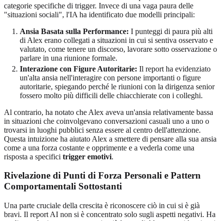
categorie specifiche di trigger. Invece di una vaga paura delle
"situazioni sociali", l'IA ha identificato due modelli principali:
Ansia Basata sulla Performance:
I punteggi di paura più alti
di Alex erano collegati a situazioni in cui si sentiva osservato e
valutato, come tenere un discorso, lavorare sotto osservazione o
parlare in una riunione formale.
Interazione con Figure Autoritarie:
Il report ha evidenziato
un'alta ansia nell'interagire con persone importanti o figure
autoritarie, spiegando perché le riunioni con la dirigenza senior
fossero molto più difficili delle chiacchierate con i colleghi.
Al contrario, ha notato che Alex aveva un'ansia relativamente bassa
in situazioni che coinvolgevano conversazioni casuali uno a uno o
trovarsi in luoghi pubblici senza essere al centro dell'attenzione.
Questa intuizione ha aiutato Alex a smettere di pensare alla sua ansia
come a una forza costante e opprimente e a vederla come una
risposta a specifici
trigger emotivi
.
Rivelazione di Punti di Forza Personali e
Pattern
Comportamentali
Sottostanti
Una parte cruciale della crescita è riconoscere ciò in cui si è già
bravi. Il report AI non si è concentrato solo sugli aspetti negativi. Ha