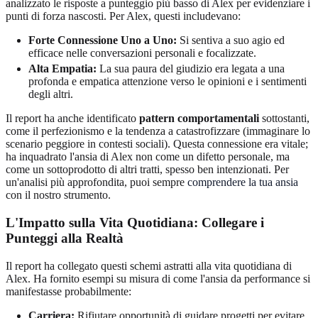
analizzato le risposte a punteggio più basso di Alex per evidenziare i
punti di forza nascosti. Per Alex, questi includevano:
Forte Connessione Uno a Uno:
Si sentiva a suo agio ed
efficace nelle conversazioni personali e focalizzate.
Alta Empatia:
La sua paura del giudizio era legata a una
profonda e empatica attenzione verso le opinioni e i sentimenti
degli altri.
Il report ha anche identificato
pattern comportamentali
sottostanti,
come il perfezionismo e la tendenza a catastrofizzare (immaginare lo
scenario peggiore in contesti sociali). Questa connessione era vitale;
ha inquadrato l'ansia di Alex non come un difetto personale, ma
come un sottoprodotto di altri tratti, spesso ben intenzionati. Per
un'analisi più approfondita, puoi sempre
comprendere la tua ansia
con il nostro strumento.
L'Impatto sulla Vita Quotidiana: Collegare i
Punteggi alla
Realtà
Il report ha collegato questi schemi astratti alla vita quotidiana di
Alex. Ha fornito esempi su misura di come l'ansia da performance si
manifestasse probabilmente:
Carriera:
Rifiutare opportunità di guidare progetti per evitare