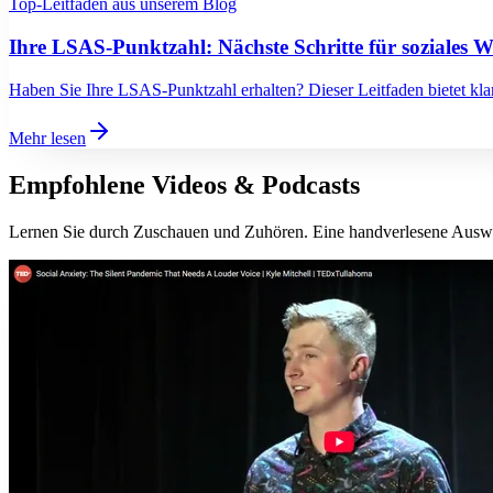
Top-Leitfäden aus unserem Blog
Ihre LSAS-Punktzahl: Nächste Schritte für soziales 
Haben Sie Ihre LSAS-Punktzahl erhalten? Dieser Leitfaden bietet kla
Mehr lesen
Empfohlene Videos & Podcasts
Lernen Sie durch Zuschauen und Zuhören. Eine handverlesene Auswahl