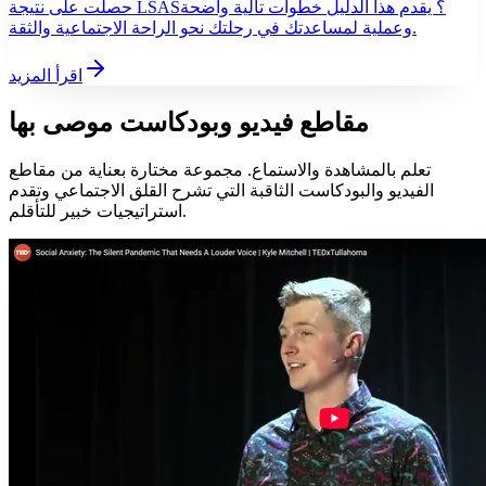
حصلت على نتيجة LSAS؟ يقدم هذا الدليل خطوات تالية واضحة
وعملية لمساعدتك في رحلتك نحو الراحة الاجتماعية والثقة.
اقرأ المزيد
مقاطع فيديو وبودكاست موصى بها
تعلم بالمشاهدة والاستماع. مجموعة مختارة بعناية من مقاطع
الفيديو والبودكاست الثاقبة التي تشرح القلق الاجتماعي وتقدم
استراتيجيات خبير للتأقلم.