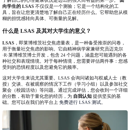
了解自己的心理健康状况是迈出的强大而有益的第一步。
面
向学生的 LSAS
不仅仅是一个测验；它是一个结构化的工
具，旨在让您更清楚地了解自己正在经历什么。它帮助您从模
糊的担忧感转向具体、可衡量的见解。
什么是 LSAS 及其对大学生的意义？
LSAS
，即莱博维茨社交焦虑量表，是一种备受推崇的问卷，
用于衡量社交焦虑的影响。它由精神病学家兼研究员迈克尔
·R·莱博维茨博士开发，包含 24 个问题，涵盖您可能遇到的各
种社交和表现情境。对于每种情境，您需要评估两件事：您感
受到的恐惧程度以及您避免它的频率。
这对大学生来说尤其重要。LSAS 会询问诸如与权威人士（教
授）交谈、在被观察的情况下工作（学习小组）以及参加社交
聚会（校园活动）等问题。通过完成评估，您会收到一个详细
的分数，有助于量化您的经历，为
自我认知
提供坚实的基
础。您可以在我们的平台上
免费进行 LSAS 测试
。