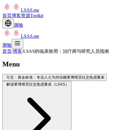
LSAS.me
首页
博客
资源
Toolkit
测验
LSAS.me
测验
首页
/
博客
/
LSAS的临床效用：治疗师与研究人员指南
Menu
引言：黄金标准：专业人士为何信赖莱博维茨社交焦虑量表
解读莱博维茨社交焦虑量表（LSAS）