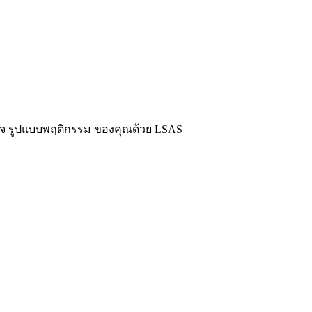
าใจ รูปแบบพฤติกรรม ของคุณด้วย LSAS