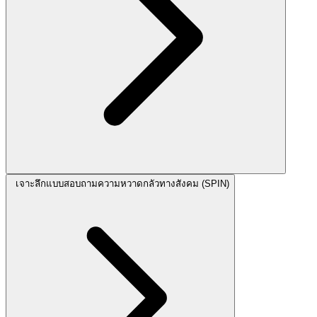
เจาะลึกแบบสอบถามความหวาดกลัวทางสังคม (SPIN)