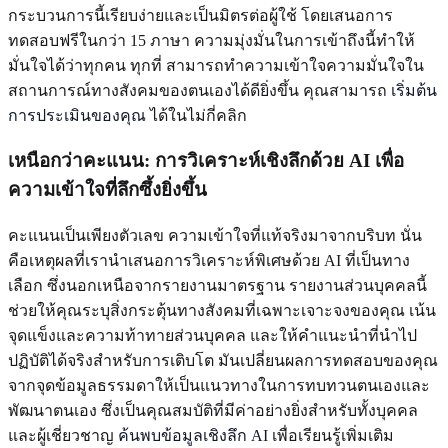
กระบวนการนี้เรียบง่ายและเป็นมิตรต่อผู้ใช้ โดยเสนอการ
ทดสอบฟรีในกว่า 15 ภาษา ความมุ่งมั่นในการเข้าถึงนี้ทำให้
มั่นใจได้ว่าทุกคน ทุกที่ สามารถทำความเข้าใจความมั่นใจใน
สถานการณ์ทางสังคมของตนเองได้ดียิ่งขึ้น คุณสามารถ
เริ่มต้น
การประเมินของคุณ
ได้ในไม่กี่คลิก
เหนือกว่าคะแนน: การวิเคราะห์เชิงลึกด้วย AI เพื่อ
ความเข้าใจที่ลึกซึ้งยิ่งขึ้น
คะแนนเป็นเพียงตัวเลข ความเข้าใจที่แท้จริงมาจากบริบท นั่น
คือเหตุผลที่เรานำเสนอการวิเคราะห์พิเศษด้วย AI ที่เป็นทาง
เลือก ซึ่งนอกเหนือจากรายงานมาตรฐาน รายงานส่วนบุคคลนี้
ช่วยให้คุณระบุสิ่งกระตุ้นทางสังคมที่เฉพาะเจาะจงของคุณ เน้น
จุดแข็งและความท้าทายส่วนบุคคล และให้คำแนะนำที่นำไป
ปฏิบัติได้จริงสำหรับการเติบโต มันเปลี่ยนผลการทดสอบของคุณ
จากจุดข้อมูลธรรมดาให้เป็นแนวทางในการทบทวนตนเองและ
พัฒนาตนเอง ซึ่งเป็นคุณสมบัติที่มีค่าอย่างยิ่งสำหรับทั้งบุคคล
และผู้เชี่ยวชาญ
ค้นพบข้อมูลเชิงลึก AI
เพื่อเรียนรู้เพิ่มเติม