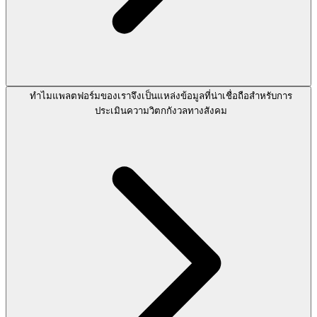
ทำไมแพลตฟอร์มของเราจึงเป็นแหล่งข้อมูลที่น่าเชื่อถือสำหรับการ
ประเมินความวิตกกังวลทางสังคม