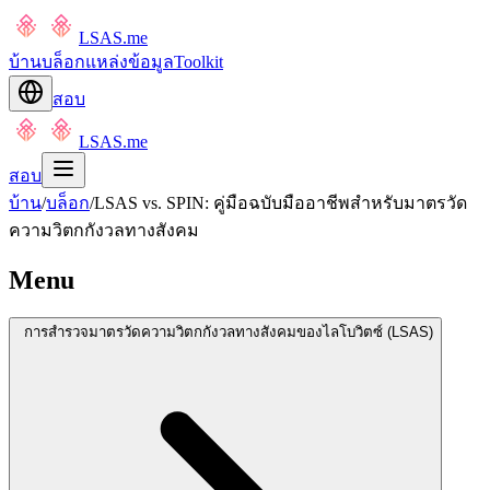
LSAS.me
บ้าน
บล็อก
แหล่งข้อมูล
Toolkit
สอบ
LSAS.me
สอบ
บ้าน
/
บล็อก
/
LSAS vs. SPIN: คู่มือฉบับมืออาชีพสำหรับมาตรวัด
ความวิตกกังวลทางสังคม
Menu
การสำรวจมาตรวัดความวิตกกังวลทางสังคมของไลโบวิตซ์ (LSAS)