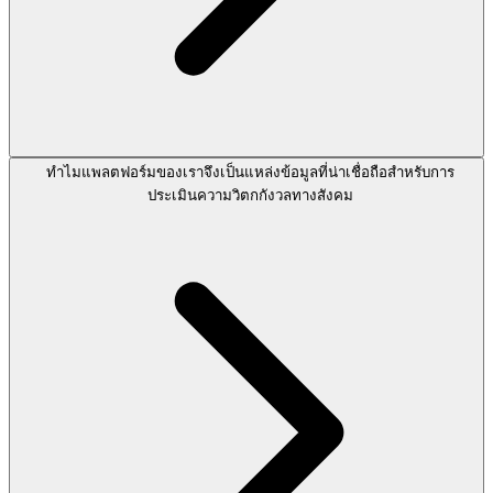
ทำไมแพลตฟอร์มของเราจึงเป็นแหล่งข้อมูลที่น่าเชื่อถือสำหรับการ
ประเมินความวิตกกังวลทางสังคม