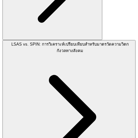
LSAS vs. SPIN: การวิเคราะห์เปรียบเทียบสำหรับมาตรวัดความวิตก
กังวลทางสังคม