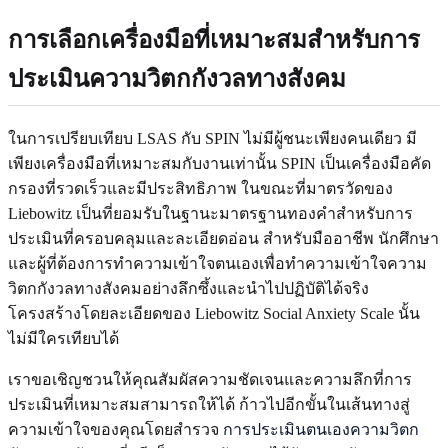
การเลือกเครื่องมือที่เหมาะสมสำหรับการ
ประเมินความวิตกกังวลทางสังคม
ในการเปรียบเทียบ LSAS กับ SPIN ไม่มีผู้ชนะเพียงคนเดียว มี
เพียงเครื่องมือที่เหมาะสมกับงานเท่านั้น SPIN เป็นเครื่องมือคัด
กรองที่รวดเร็วและมีประสิทธิภาพ ในขณะที่มาตรวัดของ
Liebowitz เป็นที่ยอมรับในฐานะมาตรฐานทองคำสำหรับการ
ประเมินที่ครอบคลุมและละเอียดอ่อน สำหรับมืออาชีพ นักศึกษา
และผู้ที่ต้องการทำความเข้าใจตนเองเพื่อทำความเข้าใจความ
วิตกกังวลทางสังคมอย่างลึกซึ้งและนำไปปฏิบัติได้จริง
โครงสร้างโดยละเอียดของ Liebowitz Social Anxiety Scale นั้น
ไม่มีใครเทียบได้
เราขอเชิญชวนให้คุณสัมผัสความชัดเจนและความลึกที่การ
ประเมินที่เหมาะสมสามารถให้ได้ ก้าวไปอีกขั้นในเส้นทางสู่
ความเข้าใจของคุณโดยสำรวจ
การประเมินตนเองความวิตก