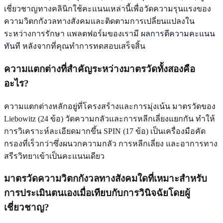
เชี่ยวชาญทางคลินิกใช้คะแนนเหล่านี้เพื่อวัดความรุนแรงของ
ความวิตกกังวลทางสังคมและติดตามการเปลี่ยนแปลงใน
ระหว่างการรักษา แพลตฟอร์มของเรามี
ผลการตีความคะแนน
ทันที
หลังจากที่คุณทำการทดสอบเสร็จสิ้น
ความแตกต่างที่สำคัญระหว่างมาตรวัดทั้งสองคือ
อะไร?
ความแตกต่างหลักอยู่ที่โครงสร้างและการมุ่งเน้น มาตรวัดของ
Liebowitz (24 ข้อ) วัดความกลัวและการหลีกเลี่ยงแยกกัน ทำให้
การวิเคราะห์ละเอียดมากขึ้น SPIN (17 ข้อ) เป็นเครื่องมือคัด
กรองที่เร็วกว่าซึ่งผนวกความกลัว การหลีกเลี่ยง และอาการทาง
สรีรวิทยาเข้าเป็นคะแนนเดียว
มาตรวัดความวิตกกังวลทางสังคมใดที่เหมาะสำหรับ
การประเมินตนเองเมื่อเทียบกับการวินิจฉัยโดยผู้
เชี่ยวชาญ?