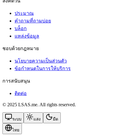
ลิงค์ด่วน
ประมาณ
คำถามที่ถามบ่อย
บล็อก
แหล่งข้อมูล
ชอบด้วยกฎหมาย
นโยบายความเป็นส่วนตัว
ข้อกําหนดในการให้บริการ
การสนับสนุน
ติดต่อ
© 2025 LSAS.me. All rights reserved.
ระบบ
แสง
มืด
ไทย