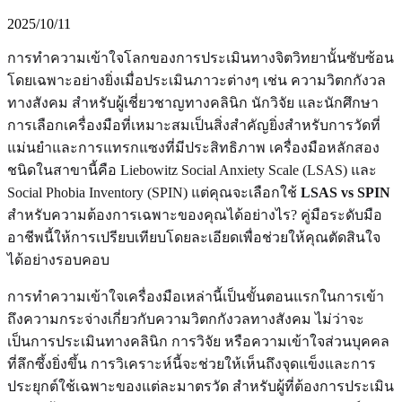
2025/10/11
การทำความเข้าใจโลกของการประเมินทางจิตวิทยานั้นซับซ้อน
โดยเฉพาะอย่างยิ่งเมื่อประเมินภาวะต่างๆ เช่น ความวิตกกังวล
ทางสังคม สำหรับผู้เชี่ยวชาญทางคลินิก นักวิจัย และนักศึกษา
การเลือกเครื่องมือที่เหมาะสมเป็นสิ่งสำคัญยิ่งสำหรับการวัดที่
แม่นยำและการแทรกแซงที่มีประสิทธิภาพ เครื่องมือหลักสอง
ชนิดในสาขานี้คือ Liebowitz Social Anxiety Scale (LSAS) และ
Social Phobia Inventory (SPIN) แต่คุณจะเลือกใช้
LSAS vs SPIN
สำหรับความต้องการเฉพาะของคุณได้อย่างไร? คู่มือระดับมือ
อาชีพนี้ให้การเปรียบเทียบโดยละเอียดเพื่อช่วยให้คุณตัดสินใจ
ได้อย่างรอบคอบ
การทำความเข้าใจเครื่องมือเหล่านี้เป็นขั้นตอนแรกในการเข้า
ถึงความกระจ่างเกี่ยวกับความวิตกกังวลทางสังคม ไม่ว่าจะ
เป็นการประเมินทางคลินิก การวิจัย หรือความเข้าใจส่วนบุคคล
ที่ลึกซึ้งยิ่งขึ้น การวิเคราะห์นี้จะช่วยให้เห็นถึงจุดแข็งและการ
ประยุกต์ใช้เฉพาะของแต่ละมาตรวัด สำหรับผู้ที่ต้องการประเมิน