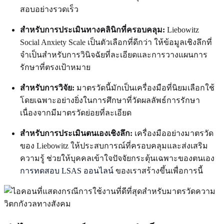
สอบอย่างรวดเร็ว
สำหรับการประเมินทางคลินิกที่ครอบคลุม:
Liebowitz
Social Anxiety Scale เป็นตัวเลือกที่ดีกว่า ให้ข้อมูลเชิงลึกที่
จำเป็นสำหรับการวินิจฉัยที่ละเอียดและการวางแผนการ
รักษาที่ตรงเป้าหมาย
สำหรับการวิจัย:
มาตรวัดนี้มักเป็นเครื่องมือที่นิยมเลือกใช้
โดยเฉพาะอย่างยิ่งในการศึกษาที่วัดผลลัพธ์การรักษา
เนื่องจากมีมาตรวัดย่อยที่ละเอียด
สำหรับการประเมินตนเองเชิงลึก:
เครื่องมืออย่างมาตรวัด
ของ Liebowitz ให้ประสบการณ์ที่ครอบคลุมและส่งเสริม
ความรู้ ช่วยให้บุคคลเข้าใจปัจจัยกระตุ้นเฉพาะของตนเอง
การทดสอบ LSAS ออนไลน์
ของเราสร้างขึ้นเพื่อการนี้