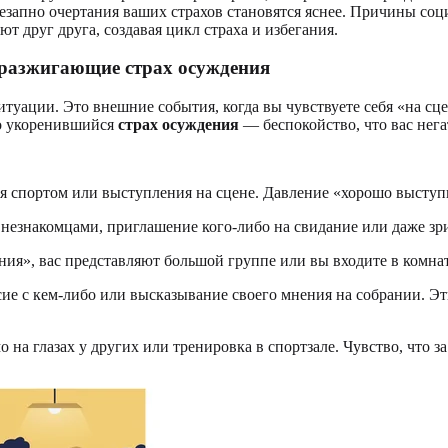
езапно очертания ваших страхов становятся яснее. Причины соц
т друг друга, создавая цикл страха и избегания.
разжигающие страх осуждения
итуации. Это внешние события, когда вы чувствуете себя «на 
ко укоренившийся
страх осуждения
— беспокойство, что вас нега
я спортом или выступления на сцене. Давление «хорошо выступи
с незнакомцами, приглашение кого-либо на свидание или даже з
ия», вас представляют большой группе или вы входите в комнату
ласие с кем-либо или высказывание своего мнения на собрании. 
мо на глазах у других или тренировка в спортзале. Чувство, что