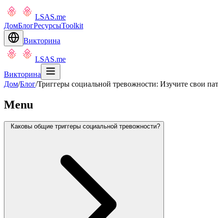
LSAS.me
Дом
Блог
Ресурсы
Toolkit
Викторина
LSAS.me
Викторина
Дом
/
Блог
/
Триггеры социальной тревожности: Изучите свои п
Menu
Каковы общие триггеры социальной тревожности?