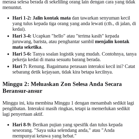
merasa selesa berada di sekeliling orang lain dengan cara yang tidak
menuntut.
Hari 1-2:
Jalin kontak mata
dan tawarkan senyuman kecil
yang tulus kepada tiga orang yang anda lewati (cth., di jalan, di
kedai).
Hari 3-4:
Ucapkan "hello" atau "terima kasih" kepada
juruwang, barista, atau penghantar sambil
menjalin kontak
mata seketika
.
Hari 5-6:
Tanya soalan logistik yang mudah. Contohnya, tanya
pekerja kedai di mana sesuatu barang berada.
Hari 7:
Renung. Bagaimana perasaan interaksi kecil ini? Catat
sebarang detik kejayaan, tidak kira betapa kecilnya.
Minggu 2: Meluaskan Zon Selesa Anda Secara
Beransur-ansur
Minggu ini, kita membina Minggu 1 dengan menambah sedikit lagi
penglibatan. Interaksi masih ringkas, tetapi ia memerlukan sedikit
lagi penyertaan aktif.
Hari 8-9:
Berikan pujian yang spesifik dan tulus kepada
seseorang. "Saya suka selendang anda," atau "Anda
mempunyai ketawa yang hebat."