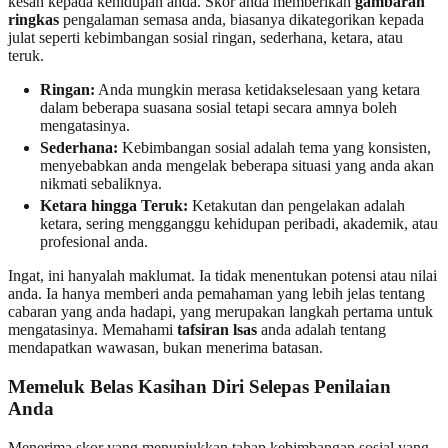
kesan kepada kehidupan anda. Skor anda memberikan
gambaran
ringkas
pengalaman semasa anda, biasanya dikategorikan kepada
julat seperti kebimbangan sosial ringan, sederhana, ketara, atau
teruk.
Ringan:
Anda mungkin merasa ketidakselesaan yang ketara
dalam beberapa suasana sosial tetapi secara amnya boleh
mengatasinya.
Sederhana:
Kebimbangan sosial adalah tema yang konsisten,
menyebabkan anda mengelak beberapa situasi yang anda akan
nikmati sebaliknya.
Ketara hingga Teruk:
Ketakutan dan pengelakan adalah
ketara, sering mengganggu kehidupan peribadi, akademik, atau
profesional anda.
Ingat, ini hanyalah maklumat. Ia tidak menentukan potensi atau nilai
anda. Ia hanya memberi anda pemahaman yang lebih jelas tentang
cabaran yang anda hadapi, yang merupakan langkah pertama untuk
mengatasinya. Memahami
tafsiran lsas
anda adalah tentang
mendapatkan wawasan, bukan menerima batasan.
Memeluk Belas Kasihan Diri Selepas Penilaian
Anda
Menerima skor yang menunjukkan tahap kebimbangan sosial yang