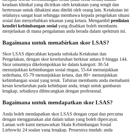
keadaan klinikal yang dicirikan oleh ketakutan yang sengit dan
berterusan untuk dihakimi atau diteliti oleh orang lain. Ketakutan ini
selalunya sangat kuat sehingga membawa kepada pengelakan situasi
sosial dan menyebabkan tekanan yang ketara. Mengambil
penilaian
kendiri kebimbangan sosial
yang disahkan boleh membantu
menjelaskan di mana pengalaman anda berada dalam spektrum ini.
Bagaimana untuk menafsirkan skor LSAS?
Skor LSAS dipecahkan kepada subskala Ketakutan dan
Pengelakan, dengan skor keseluruhan berkisar antara 0 hingga 144.
Skor umumnya dikelompokkan ke dalam kategori: 30-54
menunjukkan kebimbangan sosial ringan, 55-64 menunjukkan
sederhana, 65-79 menunjukkan ketara, dan 80+ menunjukkan
kebimbangan sosial yang teruk. Tafsiran membantu anda memahami
kesan keseluruhan pada kehidupan anda, tetapi untuk gambaran
lengkap, sebaiknya dibincangkan dengan profesional.
Bagaimana untuk mendapatkan skor LSAS?
Anda boleh mendapatkan skor LSAS dengan cepat dan percuma
dengan menggunakan alat dalam talian yang boleh dipercayai.
Laman web kami menawarkan Skala Kebimbangan Sosial
Liebowitz 24 soalan yang lengkap. Prosesnya mudah: anda