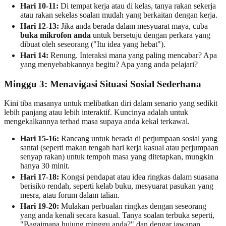
Hari 10-11:
Di tempat kerja atau di kelas, tanya rakan sekerja
atau rakan sekelas soalan mudah yang berkaitan dengan kerja.
Hari 12-13:
Jika anda berada dalam mesyuarat maya, cuba
buka mikrofon anda
untuk bersetuju dengan perkara yang
dibuat oleh seseorang ("Itu idea yang hebat").
Hari 14:
Renung. Interaksi mana yang paling mencabar? Apa
yang menyebabkannya begitu? Apa yang anda pelajari?
Minggu 3: Menavigasi Situasi Sosial Sederhana
Kini tiba masanya untuk melibatkan diri dalam senario yang sedikit
lebih panjang atau lebih interaktif. Kuncinya adalah untuk
mengekalkannya terhad masa supaya anda kekal terkawal.
Hari 15-16:
Rancang untuk berada di perjumpaan sosial yang
santai (seperti makan tengah hari kerja kasual atau perjumpaan
senyap rakan) untuk tempoh masa yang ditetapkan, mungkin
hanya 30 minit.
Hari 17-18:
Kongsi pendapat atau idea ringkas dalam suasana
berisiko rendah, seperti kelab buku, mesyuarat pasukan yang
mesra, atau forum dalam talian.
Hari 19-20:
Mulakan perbualan ringkas dengan seseorang
yang anda kenali secara kasual. Tanya soalan terbuka seperti,
"Bagaimana hujung minggu anda?" dan dengar jawapan