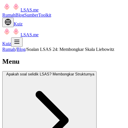
LSAS.me
Rumah
Blog
Sumber
Toolkit
Kuiz
LSAS.me
Kuiz
Rumah
/
Blog
/
Soalan LSAS 24: Membongkar Skala Liebowitz
Menu
Apakah soal selidik LSAS? Membongkar Strukturnya