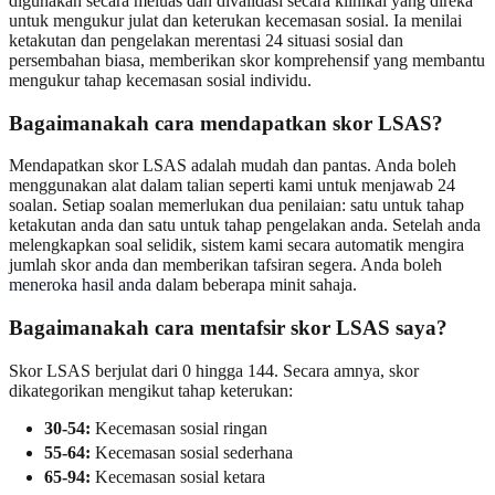
digunakan secara meluas dan divalidasi secara klinikal yang direka
untuk mengukur julat dan keterukan kecemasan sosial. Ia menilai
ketakutan dan pengelakan merentasi 24 situasi sosial dan
persembahan biasa, memberikan skor komprehensif yang membantu
mengukur tahap kecemasan sosial individu.
Bagaimanakah cara mendapatkan skor LSAS?
Mendapatkan skor LSAS adalah mudah dan pantas. Anda boleh
menggunakan alat dalam talian seperti kami untuk menjawab 24
soalan. Setiap soalan memerlukan dua penilaian: satu untuk tahap
ketakutan anda dan satu untuk tahap pengelakan anda. Setelah anda
melengkapkan soal selidik, sistem kami secara automatik mengira
jumlah skor anda dan memberikan tafsiran segera. Anda boleh
meneroka hasil anda
dalam beberapa minit sahaja.
Bagaimanakah cara mentafsir skor LSAS saya?
Skor LSAS berjulat dari 0 hingga 144. Secara amnya, skor
dikategorikan mengikut tahap keterukan:
30-54:
Kecemasan sosial ringan
55-64:
Kecemasan sosial sederhana
65-94:
Kecemasan sosial ketara