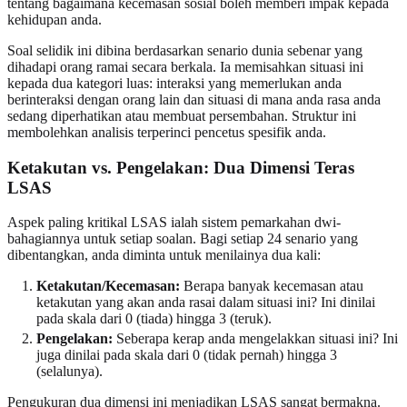
tentang bagaimana kecemasan sosial boleh memberi impak kepada
kehidupan anda.
Soal selidik ini dibina berdasarkan senario dunia sebenar yang
dihadapi orang ramai secara berkala. Ia memisahkan situasi ini
kepada dua kategori luas: interaksi yang memerlukan anda
berinteraksi dengan orang lain dan situasi di mana anda rasa anda
sedang diperhatikan atau membuat persembahan. Struktur ini
membolehkan analisis terperinci pencetus spesifik anda.
Ketakutan vs. Pengelakan
: Dua Dimensi Teras
LSAS
Aspek paling kritikal LSAS ialah sistem pemarkahan dwi-
bahagiannya untuk setiap soalan. Bagi setiap 24 senario yang
dibentangkan, anda diminta untuk menilainya dua kali:
Ketakutan/Kecemasan:
Berapa banyak kecemasan atau
ketakutan yang akan anda rasai dalam situasi ini? Ini dinilai
pada skala dari 0 (tiada) hingga 3 (teruk).
Pengelakan:
Seberapa kerap anda mengelakkan situasi ini? Ini
juga dinilai pada skala dari 0 (tidak pernah) hingga 3
(selalunya).
Pengukuran dua dimensi ini menjadikan LSAS sangat bermakna.