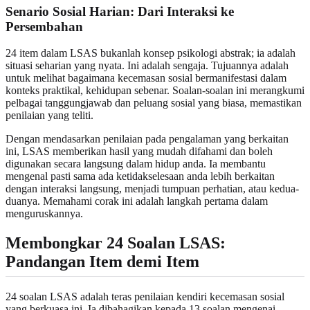
Senario Sosial Harian
: Dari Interaksi ke
Persembahan
24 item dalam LSAS bukanlah konsep psikologi abstrak; ia adalah
situasi seharian yang nyata. Ini adalah sengaja. Tujuannya adalah
untuk melihat bagaimana kecemasan sosial bermanifestasi dalam
konteks praktikal, kehidupan sebenar. Soalan-soalan ini merangkumi
pelbagai tanggungjawab dan peluang sosial yang biasa, memastikan
penilaian yang teliti.
Dengan mendasarkan penilaian pada pengalaman yang berkaitan
ini, LSAS memberikan hasil yang mudah difahami dan boleh
digunakan secara langsung dalam hidup anda. Ia membantu
mengenal pasti sama ada ketidakselesaan anda lebih berkaitan
dengan interaksi langsung, menjadi tumpuan perhatian, atau kedua-
duanya. Memahami corak ini adalah langkah pertama dalam
menguruskannya.
Membongkar 24 Soalan LSAS
:
Pandangan Item demi Item
24 soalan LSAS adalah teras penilaian kendiri kecemasan sosial
yang berkuasa ini. Ia dibahagikan kepada 13 soalan mengenai