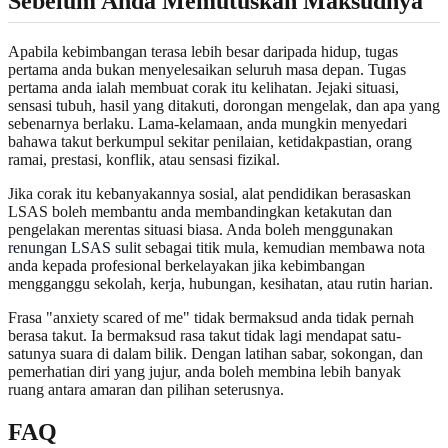
Sebelum Anda Memutuskan Maksudnya
Apabila kebimbangan terasa lebih besar daripada hidup, tugas
pertama anda bukan menyelesaikan seluruh masa depan. Tugas
pertama anda ialah membuat corak itu kelihatan. Jejaki situasi,
sensasi tubuh, hasil yang ditakuti, dorongan mengelak, dan apa yang
sebenarnya berlaku. Lama-kelamaan, anda mungkin menyedari
bahawa takut berkumpul sekitar penilaian, ketidakpastian, orang
ramai, prestasi, konflik, atau sensasi fizikal.
Jika corak itu kebanyakannya sosial, alat pendidikan berasaskan
LSAS boleh membantu anda membandingkan ketakutan dan
pengelakan merentas situasi biasa. Anda boleh menggunakan
renungan LSAS sulit
sebagai titik mula, kemudian membawa nota
anda kepada profesional berkelayakan jika kebimbangan
mengganggu sekolah, kerja, hubungan, kesihatan, atau rutin harian.
Frasa "anxiety scared of me" tidak bermaksud anda tidak pernah
berasa takut. Ia bermaksud rasa takut tidak lagi mendapat satu-
satunya suara di dalam bilik. Dengan latihan sabar, sokongan, dan
pemerhatian diri yang jujur, anda boleh membina lebih banyak
ruang antara amaran dan pilihan seterusnya.
FAQ