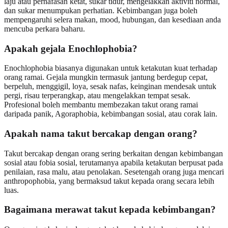
laju atau pernafasan ketat, sukar tidur, mengelakkan aktiviti normal,
dan sukar menumpukan perhatian. Kebimbangan juga boleh
mempengaruhi selera makan, mood, hubungan, dan kesediaan anda
mencuba perkara baharu.
Apakah gejala Enochlophobia?
Enochlophobia biasanya digunakan untuk ketakutan kuat terhadap
orang ramai. Gejala mungkin termasuk jantung berdegup cepat,
berpeluh, menggigil, loya, sesak nafas, keinginan mendesak untuk
pergi, risau terperangkap, atau mengelakkan tempat sesak.
Profesional boleh membantu membezakan takut orang ramai
daripada panik, Agoraphobia, kebimbangan sosial, atau corak lain.
Apakah nama takut bercakap dengan orang?
Takut bercakap dengan orang sering berkaitan dengan kebimbangan
sosial atau fobia sosial, terutamanya apabila ketakutan berpusat pada
penilaian, rasa malu, atau penolakan. Sesetengah orang juga mencari
anthropophobia, yang bermaksud takut kepada orang secara lebih
luas.
Bagaimana merawat takut kepada kebimbangan?