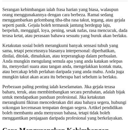
Serangan kebimbangan ialah frasa harian yang biasa, walaupun
orang menggunakannya dengan cara berbeza. Ramai sedang
menggambarkan gelombang tiba-tiba rasa takut, tegang, atau gejala
seperti panik. Gejala boleh termasuk jantung berdegup laju,
berpeluh, menggigil, loya, pening, sesak nafas, rasa mencucuk, dada
terasa ketat, atau perasaan bahawa sesuatu yang buruk akan berlaku.
Ketakutan sosial boleh merangkumi banyak sensasi tubuh yang
sama, tetapi pencetusnya biasanya interpersonal: diperhatikan,
dinilai, ditolak, dimalukan, atau terperangkap dalam perbualan.
Anda mungkin mengulang semula apa yang anda katakan selepas
itu, menyedari suara atau tangan anda, mengelakkan kontak mata,
atau bercakap lebih perlahan daripada yang anda mahu. Anda juga
mungkin takut akan acara itu beberapa hari sebelum ia berlaku.
Perbezaan paling penting ialah keselamatan. Jika gejala terasa
baharu, teruk, atau membimbangkan secara perubatan, adalah bijak
untuk mendapatkan panduan profesional. Jika ketakutan
merangkumi fikiran mencederakan diri atau bahaya segera, hubungi
sokongan kecemasan tempatan dengan segera. Artikel pendidikan
boleh membantu anda menyusun bahasa, tetapi tidak boleh
menggantikan penjagaan daripada profesional yang berkelayakan.