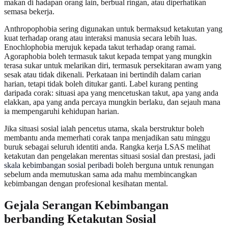
makan di hadapan orang lain, berbual ringan, atau diperhatikan
semasa bekerja.
Anthropophobia sering digunakan untuk bermaksud ketakutan yang
kuat terhadap orang atau interaksi manusia secara lebih luas.
Enochlophobia merujuk kepada takut terhadap orang ramai.
Agoraphobia boleh termasuk takut kepada tempat yang mungkin
terasa sukar untuk melarikan diri, termasuk persekitaran awam yang
sesak atau tidak dikenali. Perkataan ini bertindih dalam carian
harian, tetapi tidak boleh ditukar ganti. Label kurang penting
daripada corak: situasi apa yang mencetuskan takut, apa yang anda
elakkan, apa yang anda percaya mungkin berlaku, dan sejauh mana
ia mempengaruhi kehidupan harian.
Jika situasi sosial ialah pencetus utama, skala berstruktur boleh
membantu anda memerhati corak tanpa menjadikan satu minggu
buruk sebagai seluruh identiti anda. Rangka kerja LSAS melihat
ketakutan dan pengelakan merentas situasi sosial dan prestasi, jadi
skala kebimbangan sosial peribadi
boleh berguna untuk renungan
sebelum anda memutuskan sama ada mahu membincangkan
kebimbangan dengan profesional kesihatan mental.
Gejala Serangan Kebimbangan
berbanding Ketakutan Sosial