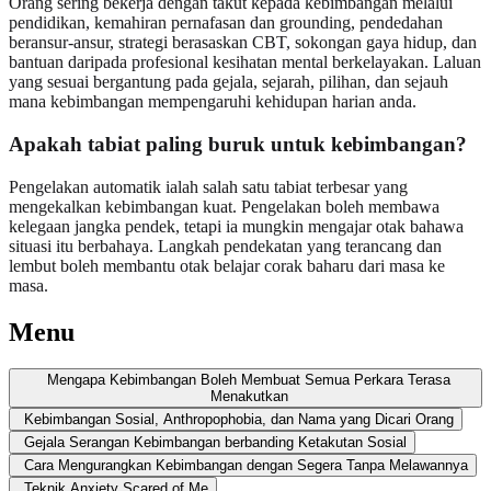
Orang sering bekerja dengan takut kepada kebimbangan melalui
pendidikan, kemahiran pernafasan dan grounding, pendedahan
beransur-ansur, strategi berasaskan CBT, sokongan gaya hidup, dan
bantuan daripada profesional kesihatan mental berkelayakan. Laluan
yang sesuai bergantung pada gejala, sejarah, pilihan, dan sejauh
mana kebimbangan mempengaruhi kehidupan harian anda.
Apakah tabiat paling buruk untuk kebimbangan?
Pengelakan automatik ialah salah satu tabiat terbesar yang
mengekalkan kebimbangan kuat. Pengelakan boleh membawa
kelegaan jangka pendek, tetapi ia mungkin mengajar otak bahawa
situasi itu berbahaya. Langkah pendekatan yang terancang dan
lembut boleh membantu otak belajar corak baharu dari masa ke
masa.
Menu
Mengapa Kebimbangan Boleh Membuat Semua Perkara Terasa
Menakutkan
Kebimbangan Sosial, Anthropophobia, dan Nama yang Dicari Orang
Gejala Serangan Kebimbangan berbanding Ketakutan Sosial
Cara Mengurangkan Kebimbangan dengan Segera Tanpa Melawannya
Teknik Anxiety Scared of Me