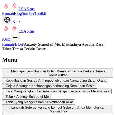
LSAS.me
Rumah
Blog
Sumber
Toolkit
Kuiz
LSAS.me
Kuiz
Rumah
/
Blog
/
Anxiety Scared of Me: Maksudnya Apabila Rasa
Takut Terasa Terlalu Besar
Menu
Mengapa Kebimbangan Boleh Membuat Semua Perkara Terasa
Menakutkan
Kebimbangan Sosial, Anthropophobia, dan Nama yang Dicari Orang
Gejala Serangan Kebimbangan berbanding Ketakutan Sosial
Cara Mengurangkan Kebimbangan dengan Segera Tanpa Melawannya
Teknik Anxiety Scared of Me
Tabiat yang Mengekalkan Kebimbangan Kuat
Langkah Seterusnya yang Lembut Sebelum Anda Memutuskan
Maksudnya