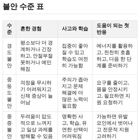
불안 수준 표
수
도움이 되는 첫
흔한 경험
사고와 학습
준
반응
평소보다 더 경
경
집중이 좋아
에너지를 활용하
계하거나 긴장
도
질 수 있고
고, 천천히 호흡
하고, 안절부절
불
학습도 여전
하고, 다음 한 단
못하거나 예민
안
히 가능함
계를 준비하기
해짐
중
주의가 좁아
걱정을 무시하
요구를 줄이고,
등
지고 문제
기 어려워지고
몸을 안정시키
도
해결에 더
신체 증상이 늘
고, 필요하면 지
불
많은 노력이
어남
원 요청하기
안
필요함
중
두려움이 압도
명확한 사
가능하면 유발
증
적으로 느껴지
고, 학습, 유
요인에서 벗어나
불
고 일상 과제를
연한 선택이
고 전문적 지원
안
방해할 수 있음
어려워짐
고려하기