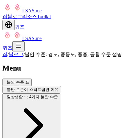
LSAS.me
집
블로그
리소스
Toolkit
퀴즈
LSAS.me
퀴즈
집
/
블로그
/
불안 수준: 경도, 중등도, 중증, 공황 수준 설명
Menu
불안 수준 표
불안 수준이 스펙트럼인 이유
일상생활 속 4가지 불안 수준