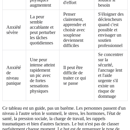
d'effort
augmentent
besoin
Penser
S'éloigner des
La peur
clairement,
déclencheurs
semble
apprendre et
quand c'est
Anxiété
accablante et
choisir avec
possible et
sévère
peut perturber
souplesse
envisager un
les tâches
deviennent
soutien
quotidiennes
difficiles
professionnel
Se concentrer
Une peur
sur la
intense atteint
sécurité,
Anxiété
Il peut être
rapidement
l'ancrage lent
de
difficile de
un pic avec
et l'aide
niveau
traiter ce qui
de fortes
urgente s'il
panique
se passe
sensations
existe un
physiques
risque de
dommage
Ce tableau est un guide, pas un barème. Les personnes passent d'un
niveau à l'autre selon le sommeil, le stress, les hormones, l'état de
santé, la pression sociale, la charge de travail, les rappels
traumatiques et bien d'autres facteurs. Le but n'est pas de classer
parfaitement chaque moment. Le but est de remarquer le type de