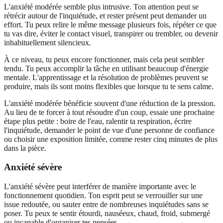
L'anxiété modérée semble plus intrusive. Ton attention peut se
rétrécir autour de l'inquiétude, et rester présent peut demander un
effort. Tu peux relire le même message plusieurs fois, répéter ce que
tu vas dire, éviter le contact visuel, transpirer ou trembler, ou devenir
inhabituellement silencieux.
À ce niveau, tu peux encore fonctionner, mais cela peut sembler
tendu. Tu peux accomplir la tâche en utilisant beaucoup d'énergie
mentale. L'apprentissage et la résolution de problèmes peuvent se
produire, mais ils sont moins flexibles que lorsque tu te sens calme.
L'anxiété modérée bénéficie souvent d'une réduction de la pression.
Au lieu de te forcer à tout résoudre d'un coup, essaie une prochaine
étape plus petite : boire de l'eau, ralentir ta respiration, écrire
l'inquiétude, demander le point de vue d'une personne de confiance
ou choisir une exposition limitée, comme rester cinq minutes de plus
dans la pièce.
Anxiété sévère
L'anxiété sévère peut interférer de manière importante avec le
fonctionnement quotidien. Ton esprit peut se verrouiller sur une
issue redoutée, ou sauter entre de nombreuses inquiétudes sans se
poser. Tu peux te sentir étourdi, nauséeux, chaud, froid, submergé
ou incapable d'organiser tes pensées.