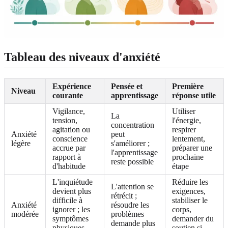
Tableau des niveaux d'anxiété
Expérience
Pensée et
Première
Niveau
courante
apprentissage
réponse utile
Vigilance,
Utiliser
La
tension,
l'énergie,
concentration
agitation ou
respirer
Anxiété
peut
conscience
lentement,
légère
s'améliorer ;
accrue par
préparer une
l'apprentissage
rapport à
prochaine
reste possible
d'habitude
étape
L'inquiétude
Réduire les
L'attention se
devient plus
exigences,
rétrécit ;
difficile à
stabiliser le
Anxiété
résoudre les
ignorer ; les
corps,
modérée
problèmes
symptômes
demander du
demande plus
physiques
soutien si