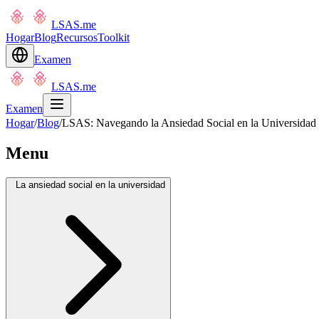
LSAS.me
Hogar
Blog
Recursos
Toolkit
Examen
LSAS.me
Examen
Hogar
/
Blog
/
LSAS: Navegando la Ansiedad Social en la Universidad 
Menu
La ansiedad social en la universidad