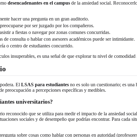
como
desencadenantes en el campus
de la ansiedad social. Reconocerlo
ente hacer una pregunta en un gran auditorio.
 preocuparse por ser juzgado por los compañeros.
 asistir a fiestas o navegar por zonas comunes concurridas.
s de consulta o hablar con asesores académicos puede ser intimidante.
ía o centro de estudiantes concurrido.
los insuperables, es una señal de que explorar tu nivel de comodidad s
io
mpodera. El
LSAS para estudiantes
no es solo un cuestionario; es una
de preocupación a percepciones específicas y medibles.
iantes universitarios?
io reconocido que se utiliza para medir el impacto de la ansiedad social
aciones sociales y de desempeño que podrías encontrar. Para cada situa
pregunta sobre cosas como hablar con personas en autoridad (profesores),