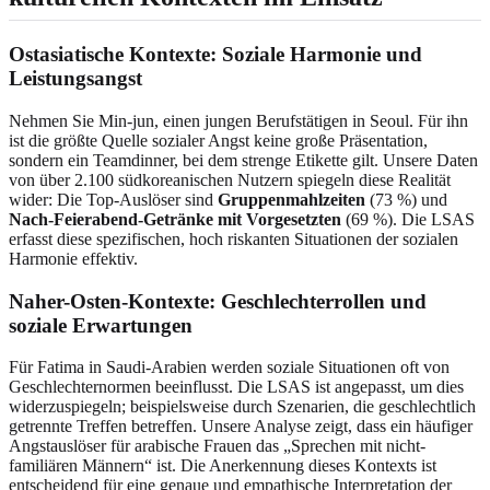
Ostasiatische Kontexte: Soziale Harmonie und
Leistungsangst
Nehmen Sie Min-jun, einen jungen Berufstätigen in Seoul. Für ihn
ist die größte Quelle sozialer Angst keine große Präsentation,
sondern ein Teamdinner, bei dem strenge Etikette gilt. Unsere Daten
von über 2.100 südkoreanischen Nutzern spiegeln diese Realität
wider: Die Top-Auslöser sind
Gruppenmahlzeiten
(73 %) und
Nach-Feierabend-Getränke mit Vorgesetzten
(69 %). Die LSAS
erfasst diese spezifischen, hoch riskanten Situationen der sozialen
Harmonie effektiv.
Naher-Osten-Kontexte: Geschlechterrollen und
soziale Erwartungen
Für Fatima in Saudi-Arabien werden soziale Situationen oft von
Geschlechternormen beeinflusst. Die LSAS ist angepasst, um dies
widerzuspiegeln; beispielsweise durch Szenarien, die geschlechtlich
getrennte Treffen betreffen. Unsere Analyse zeigt, dass ein häufiger
Angstauslöser für arabische Frauen das „Sprechen mit nicht-
familiären Männern“ ist. Die Anerkennung dieses Kontexts ist
entscheidend für eine genaue und empathische Interpretation der