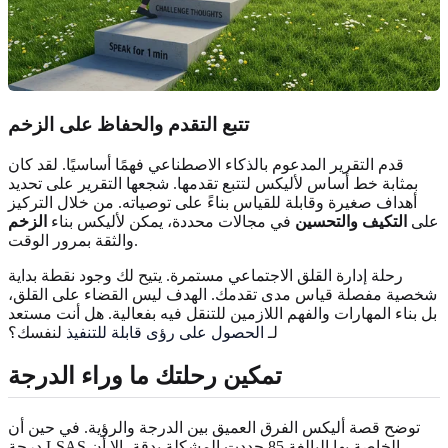
تتبع التقدم والحفاظ على
الزخم
قدم التقرير المدعوم بالذكاء الاصطناعي فهمًا أساسيًا. لقد كان
بمثابة خط أساس لأليكس لتتبع تقدمها. شجعها التقرير على تحديد
أهداف صغيرة وقابلة للقياس بناءً على توصياته. من خلال التركيز
على
التكيف والتحسين
في مجالات محددة، يمكن لأليكس بناء
الزخم
والثقة بمرور الوقت.
رحلة إدارة القلق الاجتماعي مستمرة. يتيح لك وجود نقطة بداية
شخصية مفصلة قياس مدى تقدمك. الهدف ليس القضاء على القلق،
بل بناء المهارات والفهم اللازمين للتنقل فيه بفعالية. هل أنت مستعد
لـ
الحصول على رؤى قابلة للتنفيذ
لنفسك؟
تمكين رحلتك ما وراء الدرجة
توضح قصة أليكس الفرق العميق بين الدرجة والرؤية. في حين أن
درجة LSAS الخاصة بها البالغة 85 حددت المشكلة بدقة، إلا أن