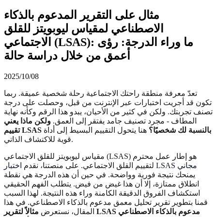
مثال على التقرير المدعوم بالذكاء
الاصطناعي لمقياس ليوبويتز للقلق
الاجتماعي (LSAS): ما وراء الدرجة: رؤى
أعمق من خلال دراسة حالة
2025/10/08
تعدّ معرفة منطقة راحتك الاجتماعية رحلة شخصية عميقة. ربما
تكون قد أجريت اختبارات عبر الإنترنت من قبل، وحصلت على درجة
تصنف تجربتك. ولكن في كثير من الأحيان، يبدو هذا الرقم وكأنه نهاية
المطاف - مجرد تصنيف جامد يفتقر إلى العمق.
ولكن ماذا يعني
تقييم LSAS بالنسبة لك شخصيًا؟
هنا يتحول التقييم البسيط إلى أداة
قوية للاكتشاف الذاتي.
مقياس ليوبويتز للقلق الاجتماعي (LSAS) هو إطار عمل محترم
اختبار LSAS مجاني
لتقييم القلق الاجتماعي. على منصتنا، نقدم
يمنحك نتيجة فورية وواضحة. في حين أن هذه الدرجة هي نقطة
انطلاق ممتازة، إلا أن هذا غيض من فيض. يتطلب الفهم الحقيقي
استكشاف الفروق الدقيقة الكامنة وراء هذه النتيجة. لهذا السبب
قمنا بتطوير تقرير تحليل معمق مدعوم بالذكاء الاصطناعي. في هذا
مثالاً لتقرير LSAS مدعوم بالذكاء الاصطناعي
المقال، نستعرض