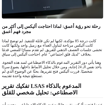
رحلة نحو رؤية أعمق: لماذا احتاجت أليكس إلى أكثر من
مجرد
فهم أعمق
كانت درجة 85 مؤكدة، لكنها لم تكن قابلة للتنفيذ. لم توضح لماذا
كانت أليكس مرتاحة لتناول الغداء مع زميل واحد ولكنها كانت
تخشى جلسات العصف الذهني للفريق. لم تقدم مسارًا للمضي قدمًا
بخلاف "لديك قلق اجتماعي" عام. احتاجت أليكس إلى سياق.
وهنا يأتي دور التقرير المدعوم بالذكاء الاصطناعي لسد هذه الفجوة.
يأخذ نفس الـ 24 إجابة، ومن خلال تحليل الأنماط داخلها، يصوغ سردًا
شخصيًا. قررت أليكس فتح تقريرها، بحثًا عن الوضوح الذي لم
تستطع نتيجة واحدة تقديمه.
تفكيك تقرير LSAS المدعوم بالذكاء
الاصطناعي:
تحليل شخصي للقلق
عندما فتحت أليكس تقريرها المدعوم بالذكاء الاصطناعي، وجدت أنه