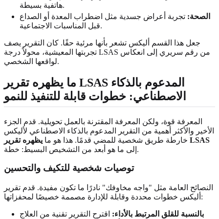
هاتفية بسيطة.
الصحة:
تجربة أعراض جسدية مثل اضطراب المعدة أو الصداع
قبل المناسبات الاجتماعية.
جعل هذا القسم أليكس تشعر بأنها مرئية حقًا. كان التقرير يصف
تجربتها المعيشية، محولاً درجة LSAS من رقم سريري إلى انعكاس
لواقعها الشخصي.
ما يظهره تقرير LSAS المدعوم بالذكاء
الاصطناعي:
خطوات قابلة للتنفيذ للنمو
المعرفة قوة، ولكن المعرفة المقترنة بالعمل تحويلية. قدم الجزء
الأخير والأكثر أهمية من التقرير المدعوم بالذكاء الاصطناعي لأليكس
يظهره تقرير LSAS
خارطة طريق شخصية للمضي قدمًا. هذا هو ما
إلى ما هو أبعد من التشخيص البسيط: خطة.
توصيات شخصية
للتكيف والتحسين
النصائح العامة مثل "واجه مخاوفك" نادرًا ما تكون مفيدة. قدم تقرير
أليكس خطوات محددة وقابلة للإدارة مصممة خصيصًا لمحفزاتها:
بالنسبة للقلق المرتبط بالأداء:
اقترح التقرير تقنية من العلاج