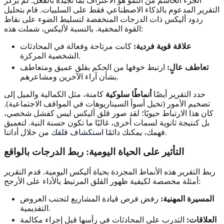
الجزء الحاسم من النمو هو الاعتراف بما تجيده بالفعل. لم يركز
التقرير المدعوم بالذكاء الاصطناعي فقط على السلبيات. قام بتحليل
ردود أليكس ذات الدرجات المنخفضة لتسليط الضوء على نقاط
القوة المخفية. بالنسبة لأليكس، شملت هذه:
علاقة قوية فردية:
كانت مرتاحة وفعالة في المحادثات
الشخصية المركزة.
تعاطف عالٍ:
ارتبط خوفها من الحكم بقلق عميق ومتعاطف
بشأن آراء الآخرين ومشاعرهم.
حدد التقرير أيضًا
أنماطًا سلوكية
كامنة، مثل الكمالية والميل إلى
تضخيم الأمور (تخيل أسوأ السيناريوهات في المواقف الاجتماعية).
كان هذا الارتباط حيويًا؛ لقد صور قلق أليكس ليس كفشل شخصي،
بل كنتيجة ثانوية لسمات أخرى، غالبًا ما تكون حسنة النية. لتعميق
من خلال أداتنا.
فهمك، يمكنك دائمًا
استكشاف قلقك
التأثير على الحياة اليومية: ربط الدرجات
بالواقع
ربط التقرير هذه الأنماط المجردة بحياة أليكس اليومية. قدم التقرير
أمثلة مخصصة لكيفية ظهور القلق المرتبط بالأداء على الأرجح:
المسيرة المهنية:
رفض فرص قيادة المشاريع لتجنب العروض
التقديمية.
العلاقات:
التدرب على المحادثات في رأسها قبل إجراء مكالمة