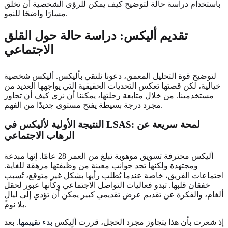
باستخدام دراسة حالة لتوضيح كيف يمكن للرؤى الشخصية أن تخلق
مسارًا واضحًا للنمو.
تقديم أليكس:
دراسة حالة حول القلق
الاجتماعي
لتوضيح قوة التحليل المعمق، دعونا نلتقي بأليكس. أليكس شخصية
خيالية، لكن قصتها تعكس التحديات الحقيقية التي يواجهها العديد من
مستخدمينا. من خلال متابعة رحلتها، يمكننا أن نرى كيف أن تجاوز
مجرد درجة بسيطة يفتح مستوى جديدًا من الفهم.
النتيجة الأولية لأليكس في LSAS: لمحة سريعة عن
الرهاب الاجتماعي
أليكس محترفة تسويق موهوبة تبلغ من العمر 28 عامًا. إنها مبدعة
ومجتهدة ولكنها تجد جوانب معينة من وظيفتها مرهقة للغاية.
اجتماعات الفريق، خاصة عندما يُطلب رأيها بشكل غير متوقع، تُسبب
خفقان قلبها. تبدو فعاليات التواصل الاجتماعي وكأنها عبور لحقل
ألغام، والفكرة عن تقديم عرض تقديمي كبير يمكن أن تؤدي إلى ليالٍ
بلا نوم.
إذ شعرت بأن هذا يتجاوز مجرد الخجل، قررت أليكس
بدء تقييمها
. بعد