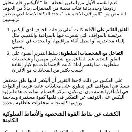
قدم القسم الأول من التقرير لحظة "آها!" لأليكس. قام بتحليل
ردودها وحدد بدقة فئات معينة من المحفزات. بدلاً من الخوف
الغامض من "المواقف الاجتماعية"، حدد الذكاء الاصطناعي نمطين
رئيسيين:
القلق القائم على الأداء:
كانت أعلى درجات الخوف لدى أليكس
مرتبطة بالمواقف التي شعرت فيها بالمراقبة والتقييم، مثل
إلقاء محاضرة، أو العمل أثناء مراقبتها، أو التحدث في اجتماع
رسمي.
التفاعل مع الشخصيات السلطوية:
سلط التقرير الضوء على
القلق الشديد عند التفاعل مع أشخاص مهمين أو شخصيات
سلطوية، مما يفسر لماذا كانت الاجتماعات مع كبار القادة
أصعب بكثير من المحادثات مع الأقران.
على العكس من ذلك، لاحظ التقرير أن أليكس لديها قلق منخفض
نسبيًا في المواقف التي تنطوي على محادثات عادية فردية أو التواجد
في الأماكن العامة دون أن تكون مركز الاهتمام. ساعدت هذه الرؤية
أليكس على التوقف عن التفكير في قلقها كقوة مستمرة وساحقة
محددة.
ورؤيتها كاستجابة
لمحفزات عاطفية
الكشف عن نقاط القوة الشخصية و
الأنماط السلوكية
الكامنة