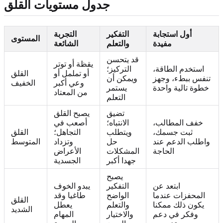
جدول مستويات القلق
أول استجابة
التفكير
التجربة
المستوى
مفيدة
والتعلم
الشائعة
قد يتحسن
يقظة أو توتر
استخدم الطاقة،
التركيز؛
أو تململ أو
القلق
تنفس ببطء، وجهز
ويمكن أن
وعي أكبر
الخفيف
خطوة تالية واحدة
يستمر
من المعتاد
التعلم
تضيق
يصبح القلق
خفف المطالب،
الانتباه؛
أصعب في
ثبت جسمك،
ويتطلب
التجاهل؛
القلق
واطلب الدعم عند
حل
وتزداد
المتوسط
الحاجة
المشكلات
الأعراض
جهدا أكبر
الجسدية
يصبح
ابتعد عن
التفكير
يبدو الخوف
المحفزات عندما
الواضح
طاغيا وقد
القلق
يكون ذلك ممكنا
والتعلم
يعطل
الشديد
وفكر في دعم
والاختيار
المهام