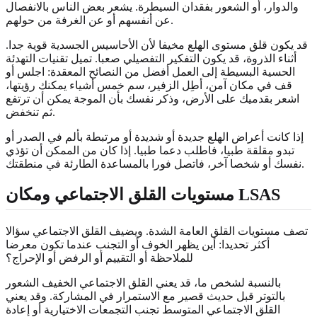
والدوار، أو الشعور بفقدان السيطرة. يشعر بعض الناس بالانفصال
عن أنفسهم أو عن الغرفة من حولهم.
قد يكون قلق مستوى الهلع مخيفا لأن الأحاسيس الجسدية قوية جدا.
أثناء الذروة، قد يكون التفكير التفصيلي صعبا. تميل تقنيات التهدئة
الحسية البسيطة إلى العمل أفضل من النصائح المعقدة: اجلس أو
قف في مكان آمن، أطِل الزفير، سم خمس أشياء يمكنك رؤيتها،
اشعر بقدميك على الأرض، وذكر نفسك بأن الموجة يمكن أن ترتفع
ثم تنخفض.
إذا كانت أعراض الهلع جديدة أو شديدة أو مرتبطة بألم في الصدر أو
تبدو مقلقة طبيا، فاطلب دعما طبيا. إذا كان من الممكن أن تؤذي
نفسك أو شخصا آخر، فاتصل فورا بالمساعدة الطارئة في منطقتك.
مستويات القلق الاجتماعي ومكان LSAS
تصف مستويات القلق العامة الشدة. ويضيف القلق الاجتماعي سؤالا
أكثر تحديدا: أين يظهر الخوف أو التجنب عندما تكون معرضا
للملاحظة أو التقييم أو الرفض أو الإحراج؟
بالنسبة لشخص ما، قد يعني القلق الاجتماعي الخفيف الشعور
بالتوتر قبل حديث قصير مع الاستمرار في المشاركة. وقد يعني
القلق الاجتماعي المتوسط تجنب التجمعات الاختيارية أو إعادة