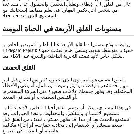
عال من القلق إلى الإبطاء، وتقليل التحفيز، والحصول على مساعدة
من شخص آخر. تكمن المهارة في تعلم مطابقة استجابتك مع
المستوى الذي أنت فيه فعلا.
مستويات القلق الأربعة في الحياة اليومية
يرتبط نموذج مستويات القلق الأربعة غالبا بإطار التمريض الخاص بـ
Hildegard Peplau: خفيف، متوسط، شديد، وهلعي. هذه الفئات مفيدة
بشكل خاص لأنها تصف التجربة الداخلية والقدرة على الأداء معا.
القلق الخفيف
القلق الخفيف هو المستوى الذي يختبره كثير من الناس قبل أمر
مهم. قد تشعر باليقظة، أو توتر بسيط، أو تململ، أو وعي بالأخطاء
المحتملة. وقد يظهر جسمك علامات صغيرة مثل الحركة المستمرة،
أو التنفس السطحي، أو شد في المعدة.
في هذا المستوى، يمكن أن يدعم القلق أحيانا التعلم والأداء. غالبا ما
تستطيع الاستماع، والتفكير، والتخطيط، واتخاذ الخيارات. وقد
تستمتع بالحدث بعد أن يبدأ. قد يظهر مستوى خفيف من القلق قبل
تقديم نفسك، أو الانضمام إلى محادثة جماعية، أو إجراء مكالمة
هاتفية، أو التحدث في اجتماع.