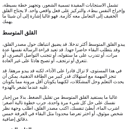
تشمل الاستجابات المفيدة تسمية الشعور، وتجهيز خطة بسيطة،
وإخراج النفس ببطء، والتركيز على فعل واقعي واحد. لا يحتاج القلق
الخفيف إلى التعامل معه كأزمة. فهو غالبا إشارة إلى أن شيئا ما
يهمك.
القلق المتوسط
يبدو القلق المتوسط أكثر تدخلا. قد يضيق انتباهك حول مصدر القلق،
وقد يتطلب البقاء حاضرا جهدا. قد تعيد قراءة الرسالة نفسها عدة
مرات، أو تتدرب على ما ستقوله، أو تتجنب التواصل البصري، أو
تتعرق أو ترتجف، أو تصبح هادئا على غير العادة.
في هذا المستوى، لا تزال قادرا على الأداء، لكنه قد يبدو مرهقا. قد
تنجز المهمة مع استهلاك قدر كبير من الطاقة الذهنية. يمكن أن
يحدث التعلم وحل المشكلات، لكنهما يكونان أقل مرونة مما يكونان
عليه عندما تشعر بالهدوء.
غالبا ما يستفيد القلق المتوسط من تقليل الضغط. بدلا من إجبار
نفسك على حل كل شيء مرة واحدة، جرب خطوة تالية أصغر:
اشرب الماء، أبطئ تنفسك، اكتب مصدر القلق، اطلب وجهة نظر
شخص موثوق، أو اختر تعرضا محدودا مثل البقاء في الغرفة خمس
دقائق إضافية.