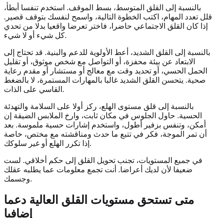
بالنسبة إلى القلق المتوسط، بسط الموقف. استخدم تنفسا أبطأ،
قلل تعدد المهام، اكتب الخطوة التالية، واسمح لنفسك بتوقف قصير.
إذا كان القلق الاجتماعي حاضرا، فاختر تعرضا واقعيا بدلا من تحدي
كل شيء أو لا شيء.
بالنسبة إلى القلق الشديد، أعط الأولوية للدعم والبنية. قد تحتاج إلى
الابتعاد عن بيئة محفزة، أو التواصل مع شخص موثوق، أو تقليل
الحمل الحسي، أو تحديد وقت مع معالج أو مستشار أو مقدم رعاية
صحية. يتحسن القلق الشديد غالبا بالمهارات المستمرة، لا بالضغط
القاسي على الذات.
بالنسبة إلى قلق مستوى الهلع، ركز أولا على السلامة والتهدئة
الحسية. حاول الجلوس في مكان ثابت، وارخ الملابس الضيقة إن
أمكن، وتنفس بزفير أطول، واستخدم إشارات حسية ملموسة. بعد
أن تمر الموجة، فكر في تتبع ما حدث ومناقشته مع مختص، خاصة
إذا تكرر الهلع أو غير سلوكك.
في جميع المستويات، تجنب تحويل القلق إلى حكم أخلاقي. لست
ضعيفا لأن لديك أعراضا. أنت تجمع معلومات عما يطلبه عقلك
وجسمك.
متى تستحق مستويات القلق العالية دعما
إضافيا