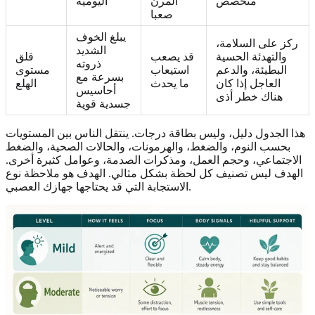
متخصص
المرن
اليومية
صعبا
يبلغ الخوف
ركز على السلامة،
الشديد
والتهدئة الحسية
قد يصعب
قلق
ذروته
البطيئة، والدعم
استيعاب
مستوى
بسرعة مع
العاجل إذا كان
ما يحدث
الهلع
أحاسيس
هناك خطر أذى
جسدية قوية
هذا الجدول دليل، وليس بطاقة درجات. ينتقل الناس بين المستويات
بحسب النوم، والضغط، والهرمونات، والحالات الصحية، والضغط
الاجتماعي، وحجم العمل، ومذكرات الصدمة، وعوامل كثيرة أخرى.
الهدف ليس تصنيف كل لحظة بشكل مثالي. الهدف هو ملاحظة نوع
الاستجابة التي قد يحتاجها جهازك العصبي.