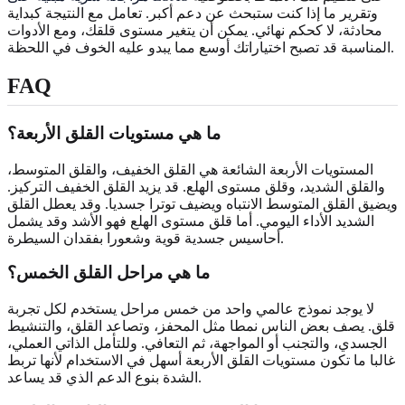
وتقرير ما إذا كنت ستبحث عن دعم أكبر. تعامل مع النتيجة كبداية
محادثة، لا كحكم نهائي. يمكن أن يتغير مستوى قلقك، ومع الأدوات
المناسبة قد تصبح اختياراتك أوسع مما يبدو عليه الخوف في اللحظة.
FAQ
ما هي مستويات القلق الأربعة؟
المستويات الأربعة الشائعة هي القلق الخفيف، والقلق المتوسط،
والقلق الشديد، وقلق مستوى الهلع. قد يزيد القلق الخفيف التركيز.
ويضيق القلق المتوسط الانتباه ويضيف توترا جسديا. وقد يعطل القلق
الشديد الأداء اليومي. أما قلق مستوى الهلع فهو الأشد وقد يشمل
أحاسيس جسدية قوية وشعورا بفقدان السيطرة.
ما هي مراحل القلق الخمس؟
لا يوجد نموذج عالمي واحد من خمس مراحل يستخدم لكل تجربة
قلق. يصف بعض الناس نمطا مثل المحفز، وتصاعد القلق، والتنشيط
الجسدي، والتجنب أو المواجهة، ثم التعافي. وللتأمل الذاتي العملي،
غالبا ما تكون مستويات القلق الأربعة أسهل في الاستخدام لأنها تربط
الشدة بنوع الدعم الذي قد يساعد.