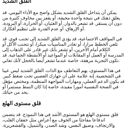
القلق الشديد
يمكن أن يتداخل القلق الشديد بشكل واضح مع الأداء اليومي. قد
يعلق ذهنك في نتيجة واحدة مخيفة، أو يقفز بين مخاوف كثيرة من
دون أن يستقر. قد تشعر بالدوار، أو الغثيان، أو الحرارة، أو البرودة،
أو الإرهاق، أو عدم القدرة على تنظيم أفكارك.
في المواقف الاجتماعية، قد يؤدي القلق الشديد إلى تجنب قوي. قد
تلغي الخطط مرارا، أو تغادر المناسبات مبكرا، أو تتجنب الأكل أو
الكلام أمام الآخرين، أو تشعر بأنك غير قادر على الذهاب إلى
المدرسة أو العمل أو المقابلات أو المواعيد أو الأنشطة الجماعية. قد
تكون التجربة مرهقة، خاصة عندما تشعر أيضا بالخجل لأنك تعاني.
في هذا المستوى، يهم التعاطف مع الذات. القلق الشديد ليس عيبا
في الشخصية. إنه علامة على أن جهازك العصبي تحت ضغط كبير.
قد يكون الدعم العملي، ومهارات المواجهة المنظمة، ومختص مؤهل
في الصحة النفسية أمورا مفيدة، خاصة إذا كان النمط مستمرا أو
يحد من حياتك.
قلق مستوى الهلع
قلق مستوى الهلع هو المستوى الأشد في هذا النموذج. قد يتضمن
اندفاعا مفاجئا من الخوف مع أعراض مثل خفقان القلب،
والارتجاف، وضيق النفس، وشد الصدر، والتنميل، والقشعريرة،