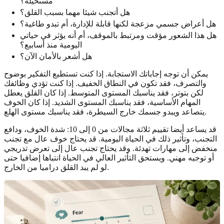
مستحيلة؟
هل أتجنب شيئا مهما بسبب القلق؟
هل أعراض جسمي مزعجة لكنها قابلة للإدارة، أم تبدو طاغية؟
هل هذا الشعور مؤقت ومرتبط بالموقف، أم أنه يؤثر في حياتي
اليومية منذ أسابيع؟
هل أشعر بالأمان الآن؟
يمكن أن توجه إجاباتك الاستجابة. إذا كنت تستطيع التفكير بوضوح
والتصرف، فقد تكون في النطاق الخفيف. إذا كنت تؤدي وظائفك
لكن بتوتر، فقد يناسبك المستوى المتوسط. إذا كان القلق يعطل
المهام الأساسية، فقد يناسبك المستوى الشديد. إذا كان الخوف
يتصاعد ويبدو جسمك خارج السيطرة، فقد يناسبك مستوى الهلع.
قد يساعد أيضا تقييم ثلاثة مجالات من 0 إلى 10: شدة الخوف، ودافع
التجنب، وتأثير ذلك في الحياة اليومية. قد يحتاج خوف عال مع تجنب
منخفض إلى مهارات تهدئة. وقد يحتاج تجنب عال إلى تعرض تدريجي
أو توجيه مهني. ويستحق التأثير العالي في الحياة انتباها إضافيا حتى
لو لم يبد القلق دراميا من الخارج.