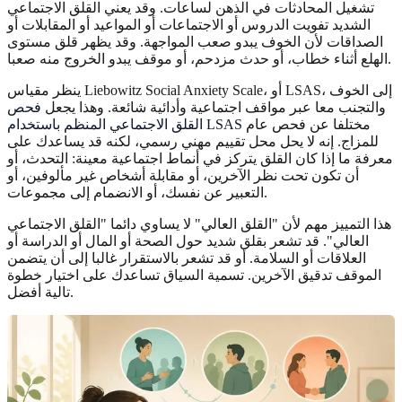
تشغيل المحادثات في الذهن لساعات. وقد يعني القلق الاجتماعي
الشديد تفويت الدروس أو الاجتماعات أو المواعيد أو المقابلات أو
الصداقات لأن الخوف يبدو صعب المواجهة. وقد يظهر قلق مستوى
الهلع أثناء خطاب، أو حدث مزدحم، أو موقف يبدو الخروج منه صعبا.
ينظر مقياس Liebowitz Social Anxiety Scale، أو LSAS، إلى الخوف
والتجنب معا عبر مواقف اجتماعية وأدائية شائعة. وهذا يجعل
فحص
مختلفا عن فحص عام
القلق الاجتماعي المنظم باستخدام LSAS
للمزاج. إنه لا يحل محل تقييم مهني رسمي، لكنه قد يساعدك على
معرفة ما إذا كان القلق يتركز في أنماط اجتماعية معينة: التحدث، أو
أن تكون تحت نظر الآخرين، أو مقابلة أشخاص غير مألوفين، أو
التعبير عن نفسك، أو الانضمام إلى مجموعات.
هذا التمييز مهم لأن "القلق العالي" لا يساوي دائما "القلق الاجتماعي
العالي". قد تشعر بقلق شديد حول الصحة أو المال أو الدراسة أو
العلاقات أو السلامة. أو قد تشعر بالاستقرار غالبا إلى أن يتضمن
الموقف تدقيق الآخرين. تسمية السياق تساعدك على اختيار خطوة
تالية أفضل.