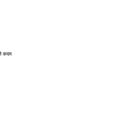
गले कदम