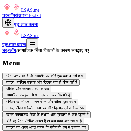
LSAS.me
घर
ब्लॉग
संसाधन
Toolkit
पूछ-ताछ करना
LSAS.me
पूछ-ताछ करना
घर
/
ब्लॉग
/
सामाजिक चिंता विकारों के कारण समझाए गए
Menu
छोटा उत्तर यह है कि आमतौर पर कोई एक कारण नहीं होता
कारण, जोखिम कारक और ट्रिगर एक ही चीज नहीं हैं
जैविक और स्वभाव संबंधी कारक
सामाजिक अनुभव जो आकलन का डर सिखाते हैं
परिवार का मॉडल, पालन-पोषण और सीखा हुआ बचाव
तनाव, जीवन परिवर्तन, स्वास्थ्य और दिखाई देने वाले कारक
कारण सामाजिक चिंता के लक्षणों और प्रकारों से कैसे जुड़ते हैं
यदि यह पैटर्न परिचित लगता है तो क्या मदद कर सकता है
कारणों को अपने अगले कदम के संकेत के रूप में उपयोग करें